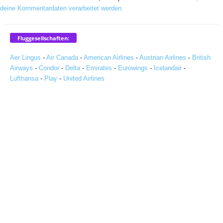
deine Kommentardaten verarbeitet werden.
Fluggesellschaften:
Aer Lingus
-
Air Canada
-
American Airlines
-
Austrian Airlines
-
British
Airways
-
Condor
-
Delta
-
Emirates
-
Eurowings
-
Icelandair
-
Lufthansa
-
Play
-
United Airlines