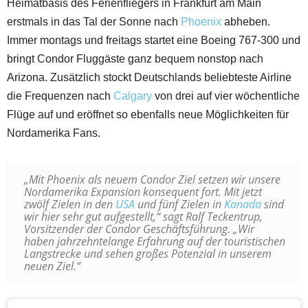
Heimatbasis des Ferienfliegers in Frankfurt am Main
erstmals in das Tal der Sonne nach
Phoenix
abheben.
Immer montags und freitags startet eine Boeing 767-300 und
bringt Condor Fluggäste ganz bequem nonstop nach
Arizona. Zusätzlich stockt Deutschlands beliebteste Airline
die Frequenzen nach
Calgary
von drei auf vier wöchentliche
Flüge auf und eröffnet so ebenfalls neue Möglichkeiten für
Nordamerika Fans.
„Mit Phoenix als neuem Condor Ziel setzen wir unsere
Nordamerika Expansion konsequent fort. Mit jetzt
zwölf Zielen in den
USA
und fünf Zielen in
Kanada
sind
wir hier sehr gut aufgestellt,“ sagt Ralf Teckentrup,
Vorsitzender der Condor Geschäftsführung. „Wir
haben jahrzehntelange Erfahrung auf der touristischen
Langstrecke und sehen großes Potenzial in unserem
neuen Ziel.“