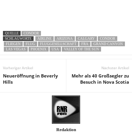
QUELLE
CONDOR
SCHLAGWORTE
AIRLINE
ARIZONA
CALGARY
CONDOR
FLIEGEN
FLUG
FLUGGESELLSCHAFT
FRA
GRAND CANYON
LAS VEGAS
PHOENIX
USA
VALLEY OF THE SUN
Vorheriger Artikel
Nächster Artikel
Neueröffnung in Beverly
Mehr als 40 Großsegler zu
Hills
Besuch in Nova Scotia
Redaktion