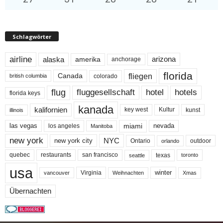
Schlagwörter
airline
alaska
arizona
amerika
anchorage
florida
fliegen
Canada
colorado
british columbia
flug
fluggesellschaft
hotel
hotels
florida keys
kanada
kalifornien
key west
Kultur
kunst
illinois
miami
nevada
las vegas
los angeles
Manitoba
new york
NYC
new york city
Ontario
outdoor
orlando
quebec
san francisco
texas
restaurants
toronto
seattle
usa
winter
Virginia
Weihnachten
Xmas
vancouver
Übernachten