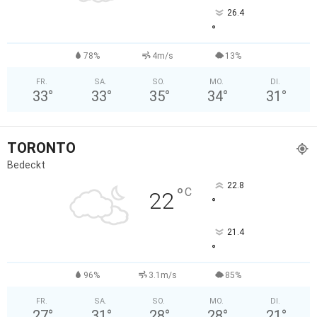
26.4
°
78%
4m/s
13%
FR.
SA.
SO.
MO.
DI.
33
°
33
°
35
°
34
°
31
°
TORONTO
Bedeckt
22.8
°
C
22
°
21.4
°
96%
3.1m/s
85%
FR.
SA.
SO.
MO.
DI.
27
°
31
°
28
°
28
°
21
°