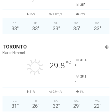
°
25
85%
1.8m/s
62%
DO.
FR.
SA.
SO.
MO.
33
°
33
°
33
°
35
°
33
°
TORONTO
Klarer Himmel
31.4
°
C
29.8
°
28.2
°
51%
0.9m/s
1%
DO.
FR.
SA.
SO.
MO.
31
°
26
°
32
°
29
°
22
°