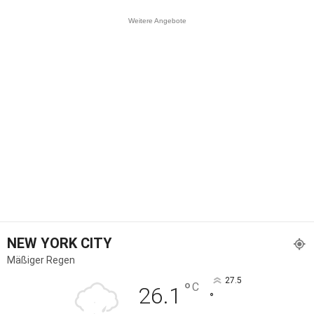
Weitere Angebote
NEW YORK CITY
Mäßiger Regen
27.5
°
C
26.1
°