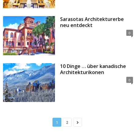
Sarasotas Architekturerbe
neu entdeckt
0
10 Dinge … über kanadische
Architekturikonen
0
1
2