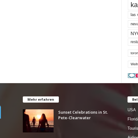
ka
las
nev
NY
rest
toron
Weih
Mehr erfahren
Bel
USA
Sunset Celebrations in St.
Pete-Clearwater
Florid
Tour
Airlin