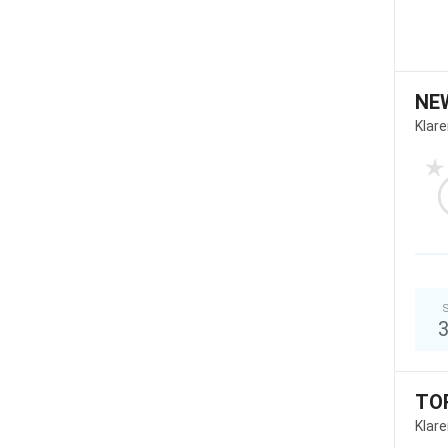
NE
Klar
S
TO
Klar