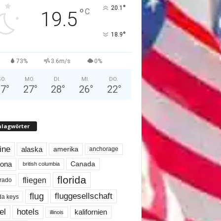
°
20.1
°
C
19.5
°
18.9
73%
3.6m/s
0%
O.
MO.
DI.
MI.
DO.
27
°
27
°
28
°
26
°
22
°
hlagwörter
line
alaska
amerika
anchorage
Canada
zona
british columbia
florida
fliegen
rado
flug
fluggesellschaft
ida keys
el
hotels
kalifornien
illinois