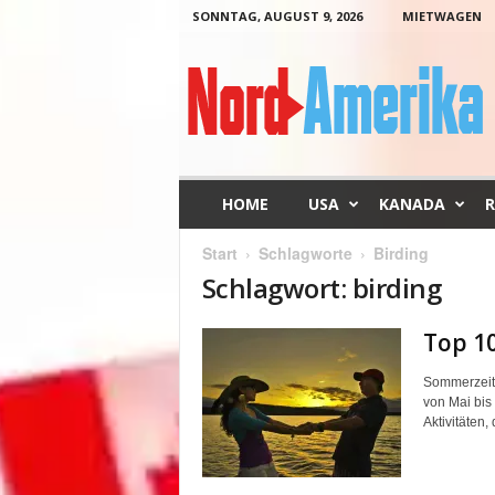
SONNTAG, AUGUST 9, 2026
MIETWAGEN
N
o
r
d
-
A
m
HOME
USA
KANADA
R
e
r
Start
Schlagworte
Birding
i
Schlagwort: birding
k
a
Top 1
Sommerzeit 
von Mai bis
Aktivitäten, 