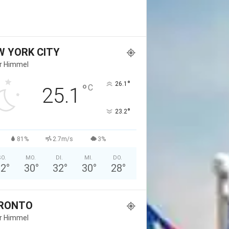
W YORK CITY
er Himmel
°
26.1
°
C
25.1
°
23.2
81%
2.7m/s
3%
O.
MO.
DI.
MI.
DO.
32
°
30
°
32
°
30
°
28
°
RONTO
er Himmel