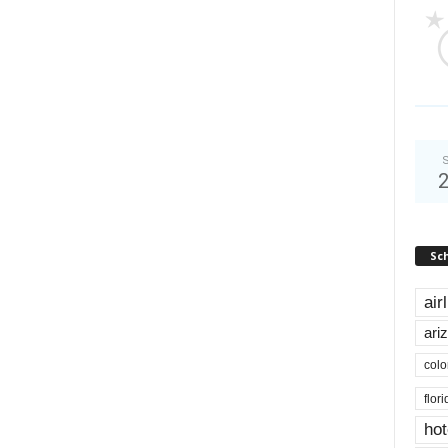
S
Sc
air
ari
colo
flor
hot