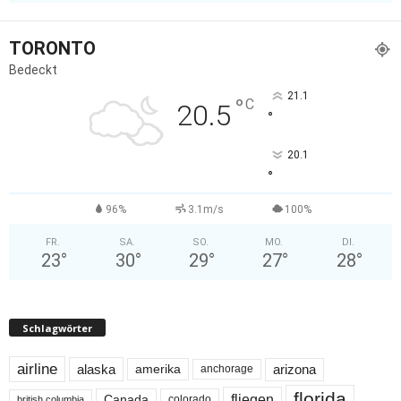
TORONTO
Bedeckt
21.1
°
C
20.5
°
20.1
°
96%
3.1m/s
100%
FR.
SA.
SO.
MO.
DI.
23
°
30
°
29
°
27
°
28
°
Schlagwörter
airline
alaska
arizona
amerika
anchorage
florida
fliegen
Canada
colorado
british columbia