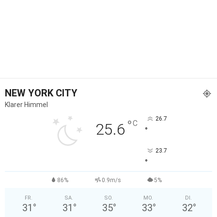
NEW YORK CITY
Klarer Himmel
26.7
°
C
25.6
°
23.7
°
86%
0.9m/s
5%
FR.
SA.
SO.
MO.
DI.
31
°
31
°
35
°
33
°
32
°