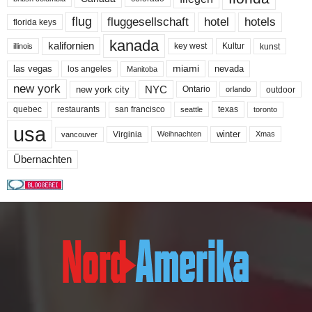
flug
fluggesellschaft
hotel
hotels
florida keys
kanada
kalifornien
key west
Kultur
kunst
illinois
miami
nevada
las vegas
los angeles
Manitoba
new york
NYC
new york city
Ontario
outdoor
orlando
quebec
san francisco
texas
restaurants
toronto
seattle
usa
winter
Virginia
Weihnachten
Xmas
vancouver
Übernachten