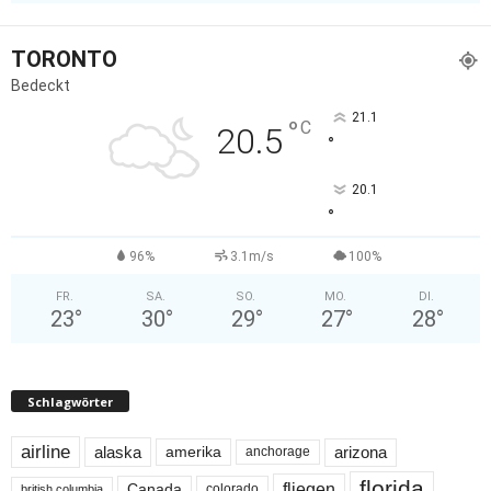
TORONTO
Bedeckt
21.1
°
C
20.5
°
20.1
°
96%
3.1m/s
100%
FR.
SA.
SO.
MO.
DI.
23
°
30
°
29
°
27
°
28
°
Schlagwörter
airline
alaska
arizona
amerika
anchorage
florida
fliegen
Canada
colorado
british columbia