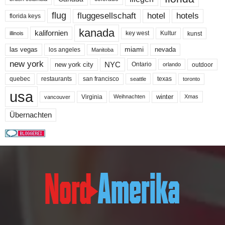
flug
fluggesellschaft
hotel
hotels
florida keys
kanada
kalifornien
key west
Kultur
kunst
illinois
miami
nevada
las vegas
los angeles
Manitoba
new york
NYC
new york city
Ontario
outdoor
orlando
quebec
san francisco
texas
restaurants
toronto
seattle
usa
winter
Virginia
Weihnachten
Xmas
vancouver
Übernachten