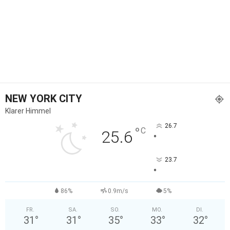
NEW YORK CITY
Klarer Himmel
26.7
°
C
25.6
°
23.7
°
86%
0.9m/s
5%
FR.
SA.
SO.
MO.
DI.
31
°
31
°
35
°
33
°
32
°