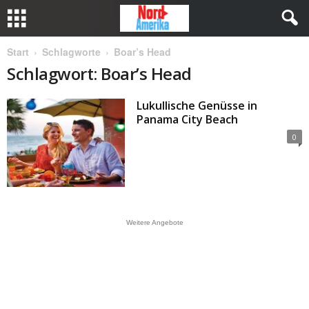
Start
Schlagworte
Boar’s Head
Schlagwort: Boar’s Head
Lukullische Genüsse in
Panama City Beach
0
Weitere Angebote