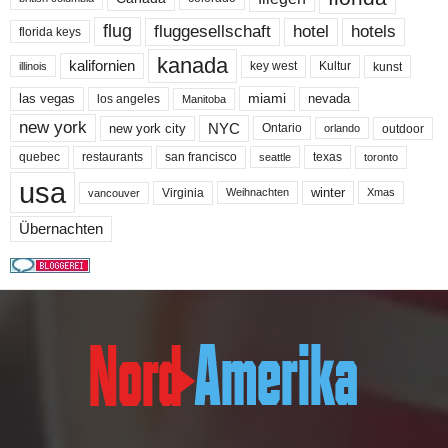
flug
fluggesellschaft
hotel
hotels
florida keys
kanada
kalifornien
key west
Kultur
kunst
illinois
miami
nevada
las vegas
los angeles
Manitoba
new york
NYC
new york city
Ontario
outdoor
orlando
quebec
san francisco
texas
restaurants
toronto
seattle
usa
winter
Virginia
Weihnachten
Xmas
vancouver
Übernachten