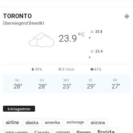
TORONTO
Überwiegend Bewölkt
25.8
°
C
23.9
°
23.4
°
90%
3.1m/s
81%
SA.
SO.
MO.
DI.
MI.
28
°
28
°
25
°
29
°
27
°
Schlagwörter
airline
alaska
arizona
amerika
anchorage
florida
fliegen
Canada
colorado
british columbia