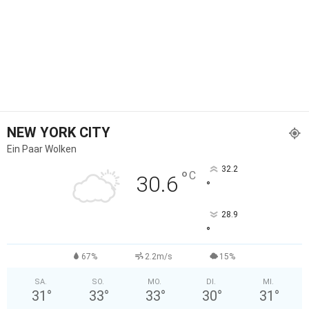
NEW YORK CITY
Ein Paar Wolken
32.2
°
C
30.6
°
28.9
°
67%
2.2m/s
15%
SA.
SO.
MO.
DI.
MI.
31
°
33
°
33
°
30
°
31
°