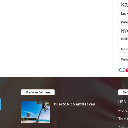
ka
las
nev
NY
rest
toron
Weih
Mehr erfahren
Bel
USA
Puerto Rico entdecken
Florid
Tour
Airlin