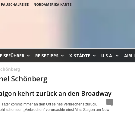
PAUSCHALREISE
NORDAMERIKA KARTE
EISEFÜHRER
REISETIPPS
X-STÄDTE
U.S.A.
AIRL
Schönberg
hel Schönberg
aigon kehrt zurück an den Broadway
0
in Täter kommt immer an den Ort seines Verbrechens zurück.
ohl schönsten „Verbrechen“ verursachte einst Miss Saigon am New