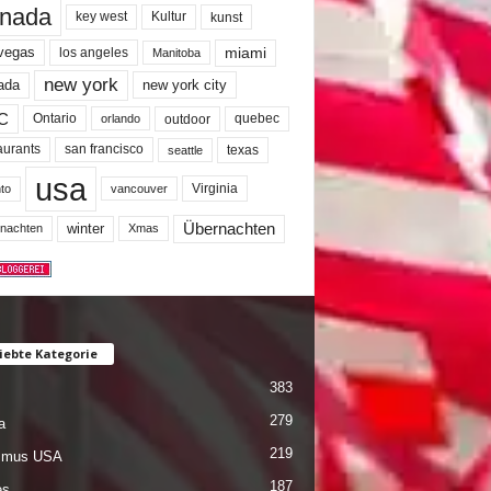
nada
key west
Kultur
kunst
miami
 vegas
los angeles
Manitoba
new york
ada
new york city
C
quebec
Ontario
outdoor
orlando
san francisco
texas
aurants
seattle
usa
Virginia
to
vancouver
winter
Übernachten
nachten
Xmas
iebte Kategorie
383
279
a
219
ismus USA
187
es