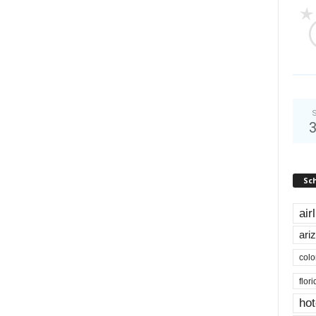
S
Sc
air
ari
colo
flor
hot