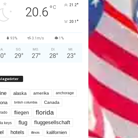
°
21.2
°
C
20.6
°
20.1
93%
3.1m/s
1%
A.
SO.
MO.
DI.
MI.
30
°
29
°
27
°
28
°
23
°
hlagwörter
line
alaska
amerika
anchorage
Canada
zona
british columbia
florida
fliegen
rado
flug
fluggesellschaft
ida keys
el
hotels
kalifornien
illinois