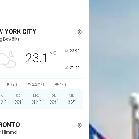
W YORK CITY
g Bewölkt
°
23.9
°
C
23.1
°
21.4
92%
2.2m/s
47%
A.
SO.
MO.
DI.
MI.
32
°
33
°
33
°
33
°
32
°
RONTO
er Himmel