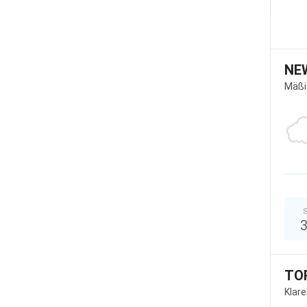
NE
Mäßi
S
TO
Klar