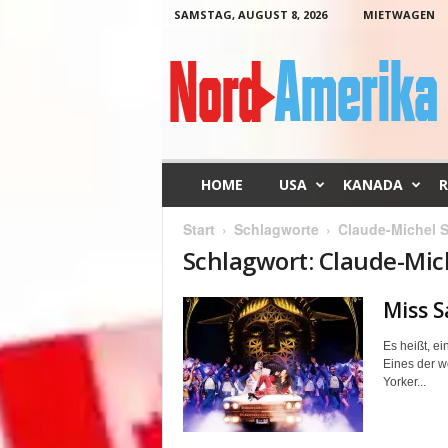
SAMSTAG, AUGUST 8, 2026
MIETWAGEN
N
o
r
d
-
A
m
HOME
USA
KANADA
R
e
r
Start
Schlagworte
Claude-Michel 
i
Schlagwort: Claude-Mic
k
a
Miss S
Es heißt, e
Eines der w
Yorker...