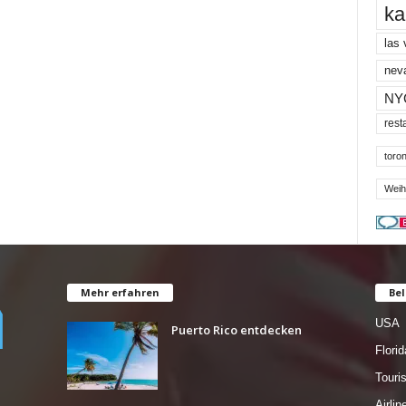
ka
las
nev
NY
rest
toron
Weih
Mehr erfahren
Bel
USA
Puerto Rico entdecken
Florid
Tour
Airlin