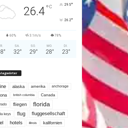
°
29.5
°
C
26.4
°
26.2
60%
3.1m/s
78%
FR.
SA.
SO.
MO.
DI.
28
°
32
°
29
°
28
°
23
°
hlagwörter
line
alaska
amerika
anchorage
Canada
zona
british columbia
florida
fliegen
rado
flug
fluggesellschaft
ida keys
el
hotels
kalifornien
illinois