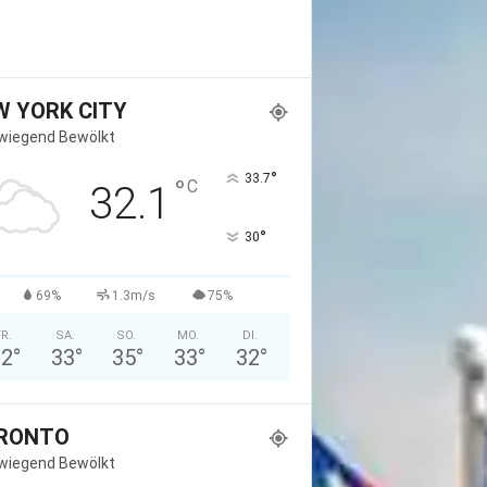
W YORK CITY
wiegend Bewölkt
°
33.7
°
C
32.1
°
30
69%
1.3m/s
75%
FR.
SA.
SO.
MO.
DI.
32
°
33
°
35
°
33
°
32
°
RONTO
wiegend Bewölkt