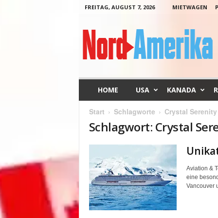
FREITAG, AUGUST 7, 2026
MIETWAGEN
N
o
r
d
-
A
m
HOME
USA
KANADA
R
e
r
Start
Schlagworte
Crystal Serenity
i
Schlagwort: Crystal Ser
k
a
Unika
Aviation & 
eine beson
Vancouver u