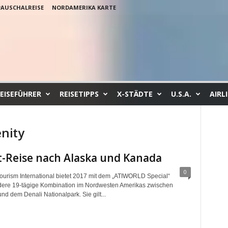
PAUSCHALREISE
NORDAMERIKA KARTE
EISEFÜHRER
REISETIPPS
X-STÄDTE
U.S.A.
AIRL
enity
t-Reise nach Alaska und Kanada
0
Tourism International bietet 2017 mit dem „ATIWORLD Special“
dere 19-tägige Kombination im Nordwesten Amerikas zwischen
nd dem Denali Nationalpark. Sie gilt...