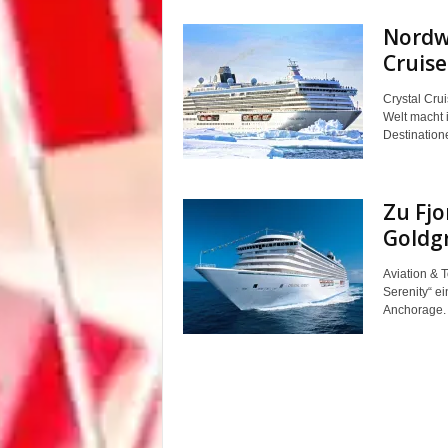
Nordw
Cruise
Crystal Crui
Welt macht 
Destination
Zu Fjo
Goldgr
Aviation & T
Serenity“ e
Anchorage. 