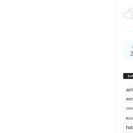
Sc
air
ari
colo
flor
hot