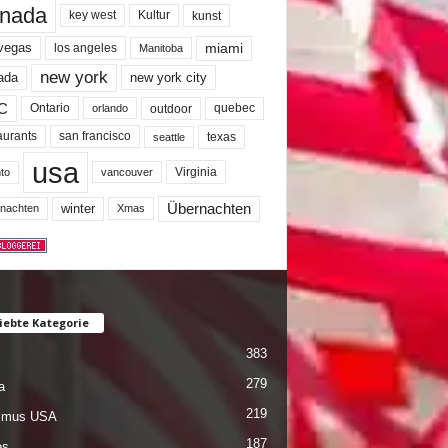
nada
key west
Kultur
kunst
miami
 vegas
los angeles
Manitoba
new york
ada
new york city
C
quebec
Ontario
outdoor
orlando
san francisco
texas
aurants
seattle
usa
Virginia
to
vancouver
winter
Übernachten
nachten
Xmas
iebte Kategorie
383
279
a
219
ismus USA
187
es