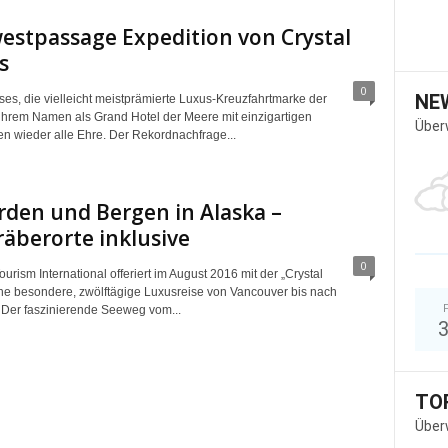
estpassage Expedition von Crystal
s
0
NE
ses, die vielleicht meistprämierte Luxus-Kreuzfahrtmarke der
ihrem Namen als Grand Hotel der Meere mit einzigartigen
Über
en wieder alle Ehre. Der Rekordnachfrage...
rden und Bergen in Alaska –
äberorte inklusive
0
ourism International offeriert im August 2016 mit der „Crystal
ine besondere, zwölftägige Luxusreise von Vancouver bis nach
Der faszinierende Seeweg vom...
TO
Über