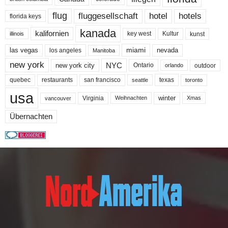
flug
fluggesellschaft
hotel
hotels
florida keys
kanada
kalifornien
key west
Kultur
kunst
illinois
miami
nevada
las vegas
los angeles
Manitoba
new york
NYC
new york city
Ontario
outdoor
orlando
quebec
san francisco
texas
restaurants
toronto
seattle
usa
winter
Virginia
Weihnachten
Xmas
vancouver
Übernachten