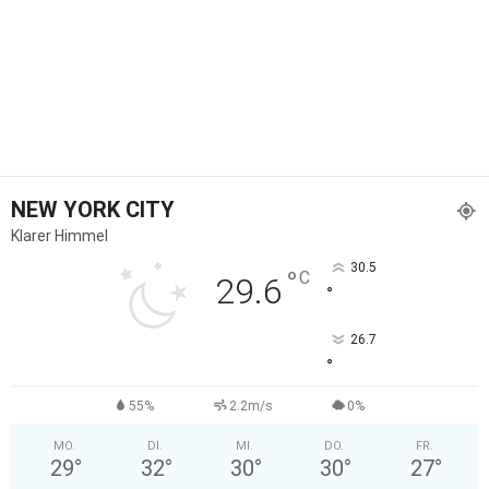
NEW YORK CITY
Klarer Himmel
30.5
°
C
29.6
°
26.7
°
55%
2.2m/s
0%
MO.
DI.
MI.
DO.
FR.
29
°
32
°
30
°
30
°
27
°