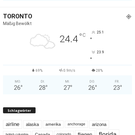
TORONTO
Mäßig Bewölkt
25.1
°
C
24.4
°
23.9
°
69%
0.9m/s
28%
MO.
DI.
MI.
DO.
FR.
26
°
28
°
27
°
26
°
23
°
Schlagwörter
airline
alaska
arizona
amerika
anchorage
florida
fliegen
Canada
colorado
british columbia