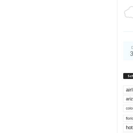
D
Sc
air
ari
colo
flor
hot