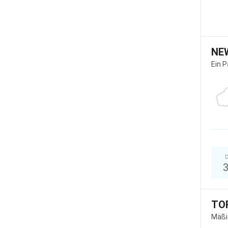
NE
Ein 
D
TO
Mäßi