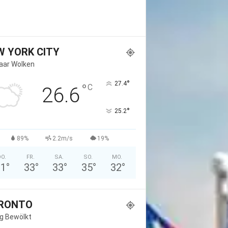
W YORK CITY
Paar Wolken
°
27.4
°
C
26.6
°
25.2
89%
2.2m/s
19%
O.
FR.
SA.
SO.
MO.
31
°
33
°
33
°
35
°
32
°
RONTO
g Bewölkt