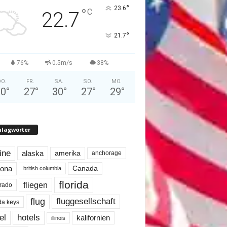
°
23.6
°
C
22.7
°
21.7
76%
0.5m/s
38%
O.
FR.
SA.
SO.
MO.
30
°
27
°
30
°
27
°
29
°
hlagwörter
line
alaska
amerika
anchorage
Canada
zona
british columbia
florida
fliegen
rado
flug
fluggesellschaft
ida keys
el
hotels
kalifornien
illinois