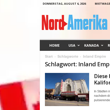
DONNERSTAG, AUGUST 6, 2026
MIETWAG
N
o
r
d
-
A
m
HOME
USA
KANADA
R
e
r
Start
Schlagworte
Inland Empire
i
Schlagwort: Inland Emp
k
a
Diese 
Kalifo
In Städten 
nachdem die
pulsierende 