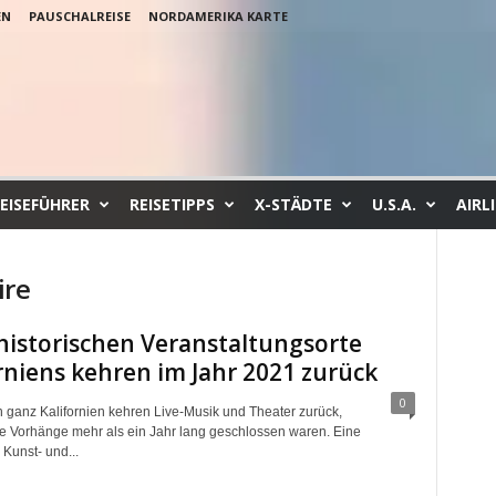
EN
PAUSCHALREISE
NORDAMERIKA KARTE
EISEFÜHRER
REISETIPPS
X-STÄDTE
U.S.A.
AIRL
ire
historischen Veranstaltungsorte
rniens kehren im Jahr 2021 zurück
0
in ganz Kalifornien kehren Live-Musik und Theater zurück,
 Vorhänge mehr als ein Jahr lang geschlossen waren. Eine
Kunst- und...