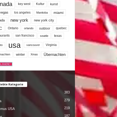
nada
key west
Kultur
kunst
miami
 vegas
los angeles
Manitoba
new york
ada
new york city
C
quebec
Ontario
outdoor
orlando
san francisco
texas
aurants
seattle
usa
Virginia
to
vancouver
winter
Übernachten
nachten
Xmas
iebte Kategorie
383
279
a
219
ismus USA
187
es