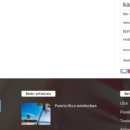
ka
las
nev
NY
rest
toron
Weih
Mehr erfahren
Bel
USA
Puerto Rico entdecken
Florid
Tour
Airlin