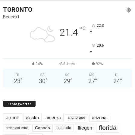
TORONTO
Bedeckt
22.3
°
C
21.4
°
20.6
°
94%
3.1m/s
92%
FR.
SA.
SO.
MO.
DI.
23
°
30
°
29
°
27
°
24
°
Schlagwörter
airline
alaska
arizona
amerika
anchorage
florida
fliegen
Canada
colorado
british columbia