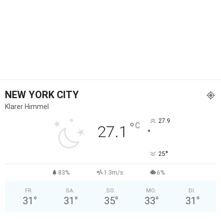
NEW YORK CITY
Klarer Himmel
27.9
°
C
27.1
°
°
25
83%
1.3m/s
6%
FR.
SA.
SO.
MO.
DI.
31
°
31
°
35
°
33
°
31
°