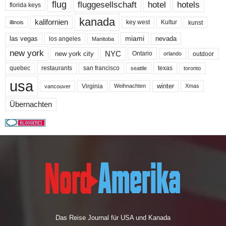
flug
fluggesellschaft
hotel
hotels
florida keys
kanada
kalifornien
key west
Kultur
kunst
illinois
miami
nevada
las vegas
los angeles
Manitoba
new york
NYC
new york city
Ontario
outdoor
orlando
quebec
san francisco
texas
restaurants
toronto
seattle
usa
winter
Virginia
Weihnachten
Xmas
vancouver
Übernachten
Das Reise Journal für USA und Kanada