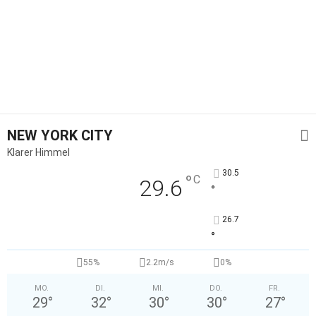
NEW YORK CITY
Klarer Himmel
30.5
°
C
29.6
°
26.7
°
55%
2.2m/s
0%
MO.
DI.
MI.
DO.
FR.
29
°
32
°
30
°
30
°
27
°