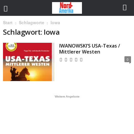
Start
Schlagworte
Iowa
Schlagwort: Iowa
IWANOWSKI’S USA-Texas /
Mittlerer Westen
0
Weitere Angebote