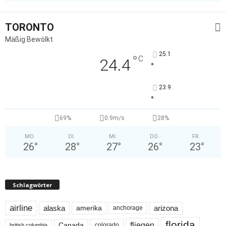
TORONTO
Mäßig Bewölkt
25.1
°
C
24.4
°
23.9
°
69%
0.9m/s
28%
MO.
DI.
MI.
DO.
FR.
26
°
28
°
27
°
26
°
23
°
Schlagwörter
airline
alaska
arizona
amerika
anchorage
florida
fliegen
Canada
colorado
british columbia