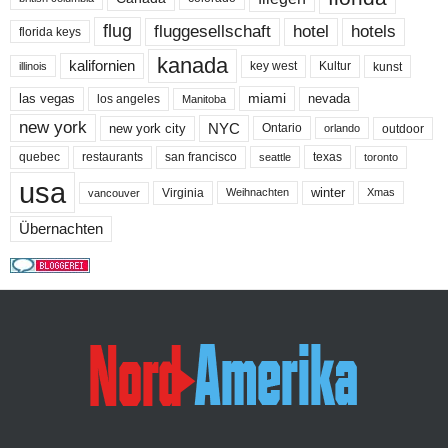
flug
fluggesellschaft
hotel
hotels
florida keys
kanada
kalifornien
key west
Kultur
kunst
illinois
miami
nevada
las vegas
los angeles
Manitoba
new york
NYC
new york city
Ontario
outdoor
orlando
quebec
san francisco
texas
restaurants
toronto
seattle
usa
winter
Virginia
Weihnachten
Xmas
vancouver
Übernachten