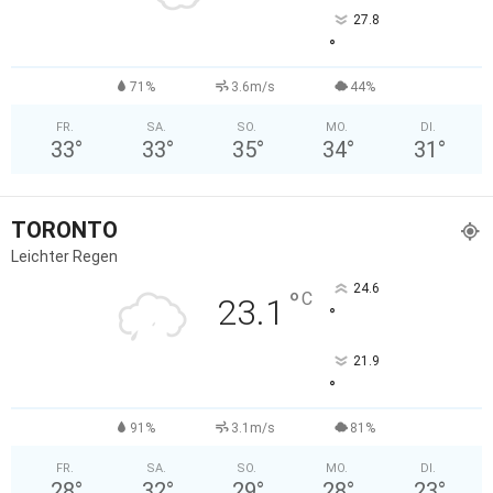
27.8
°
71%
3.6m/s
44%
FR.
SA.
SO.
MO.
DI.
33
°
33
°
35
°
34
°
31
°
TORONTO
Leichter Regen
24.6
°
C
23.1
°
21.9
°
91%
3.1m/s
81%
FR.
SA.
SO.
MO.
DI.
28
°
32
°
29
°
28
°
23
°