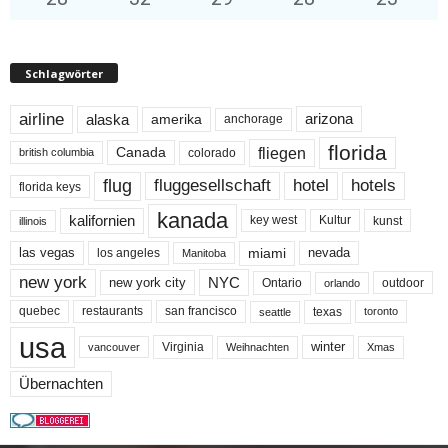
Schlagwörter
airline
alaska
arizona
amerika
anchorage
florida
fliegen
Canada
colorado
british columbia
flug
fluggesellschaft
hotel
hotels
florida keys
kanada
kalifornien
key west
Kultur
kunst
illinois
miami
nevada
las vegas
los angeles
Manitoba
new york
NYC
new york city
Ontario
outdoor
orlando
quebec
san francisco
texas
restaurants
toronto
seattle
usa
winter
Virginia
Weihnachten
Xmas
vancouver
Übernachten