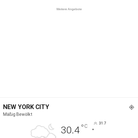
Weitere Angebote
NEW YORK CITY
Mäßig Bewölkt
31.7
°
C
30.4
°