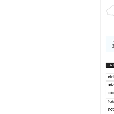
D
Sc
air
ari
colo
flor
hot