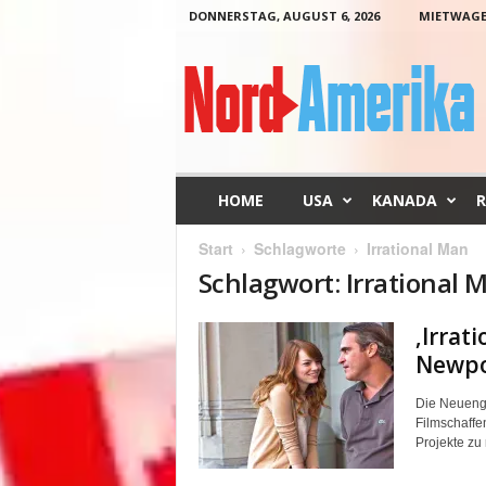
DONNERSTAG, AUGUST 6, 2026
MIETWAG
N
o
r
d
-
A
m
HOME
USA
KANADA
R
e
r
Start
Schlagworte
Irrational Man
i
Schlagwort: Irrational 
k
a
‚Irrat
Newpo
Die Neuengl
Filmschaffe
Projekte zu 