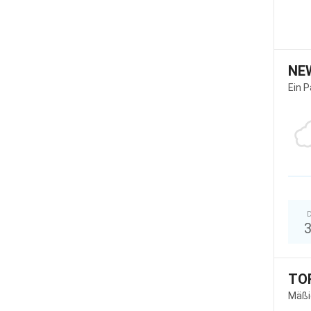
NE
Ein 
D
TO
Mäßi