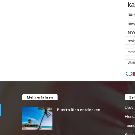
ka
las
nev
NY
rest
toron
Weih
Mehr erfahren
Bel
USA
Puerto Rico entdecken
Florid
Tour
Airlin