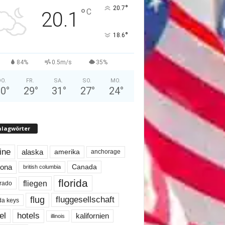
°
20.7
°
C
20.1
°
18.6
84%
0.5m/s
35%
O.
FR.
SA.
SO.
MO.
30
°
29
°
31
°
27
°
24
°
hlagwörter
line
alaska
amerika
anchorage
Canada
zona
british columbia
florida
fliegen
rado
flug
fluggesellschaft
ida keys
el
hotels
kalifornien
illinois