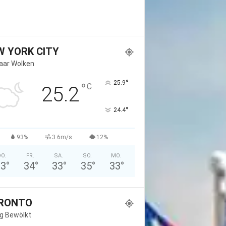
W YORK CITY
Paar Wolken
°
25.9
°
C
25.2
°
24.4
93%
3.6m/s
12%
O.
FR.
SA.
SO.
MO.
33
°
34
°
33
°
35
°
33
°
RONTO
g Bewölkt