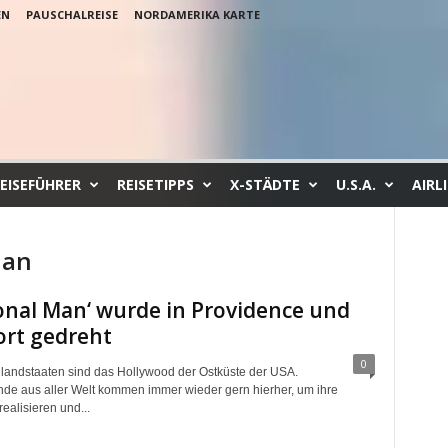
EN
PAUSCHALREISE
NORDAMERIKA KARTE
EISEFÜHRER
REISETIPPS
X-STÄDTE
U.S.A.
AIRL
Man
ional Man‘ wurde in Providence und
rt gedreht
0
andstaaten sind das Hollywood der Ostküste der USA.
nde aus aller Welt kommen immer wieder gern hierher, um ihre
realisieren und...