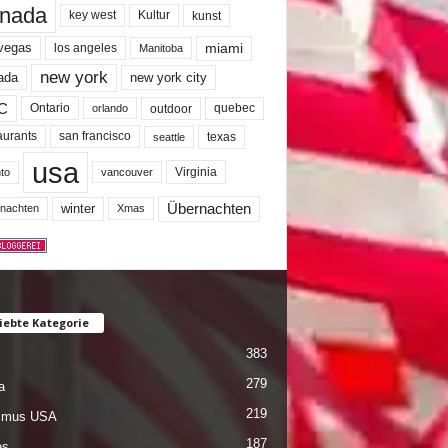
nada
key west
Kultur
kunst
miami
 vegas
los angeles
Manitoba
new york
ada
new york city
C
quebec
Ontario
outdoor
orlando
san francisco
texas
aurants
seattle
usa
Virginia
to
vancouver
winter
Übernachten
nachten
Xmas
iebte Kategorie
383
279
a
219
ismus USA
187
es