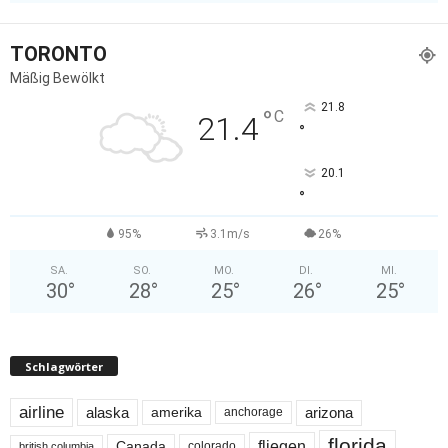
TORONTO
Mäßig Bewölkt
21.8
°
C
21.4
°
20.1
°
95%
3.1m/s
26%
SA.
SO.
MO.
DI.
MI.
30
°
28
°
25
°
26
°
25
°
Schlagwörter
airline
alaska
arizona
amerika
anchorage
florida
fliegen
Canada
colorado
british columbia