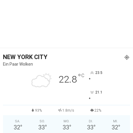
NEW YORK CITY
Ein Paar Wolken
23.5
°
C
22.8
°
21.1
°
93%
1.8m/s
22%
SA.
SO.
MO.
DI.
MI.
32
°
33
°
33
°
33
°
32
°