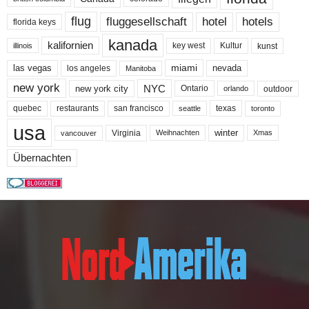
flug
fluggesellschaft
hotel
hotels
florida keys
kanada
kalifornien
key west
Kultur
kunst
illinois
miami
nevada
las vegas
los angeles
Manitoba
new york
NYC
new york city
Ontario
outdoor
orlando
quebec
san francisco
texas
restaurants
toronto
seattle
usa
winter
Virginia
Weihnachten
Xmas
vancouver
Übernachten