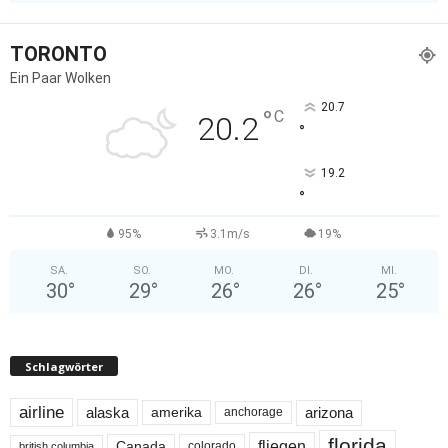
TORONTO
Ein Paar Wolken
20.7
°
C
20.2
°
19.2
°
95%
3.1m/s
19%
SA.
SO.
MO.
DI.
MI.
30
°
29
°
26
°
26
°
25
°
Schlagwörter
airline
alaska
arizona
amerika
anchorage
florida
fliegen
Canada
colorado
british columbia