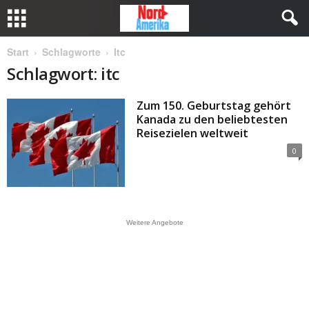
Start
Schlagworte
Itc
Schlagwort: itc
Zum 150. Geburtstag gehört
Kanada zu den beliebtesten
Reisezielen weltweit
0
Weitere Angebote