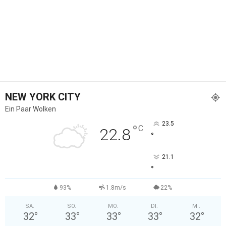
NEW YORK CITY
Ein Paar Wolken
23.5
°
C
22.8
°
21.1
°
93%
1.8m/s
22%
SA.
SO.
MO.
DI.
MI.
32
°
33
°
33
°
33
°
32
°