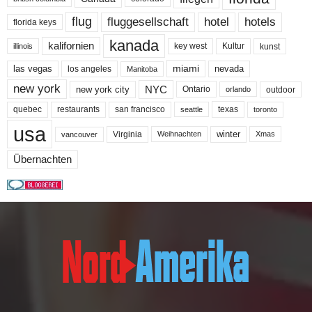
flug
fluggesellschaft
hotel
hotels
florida keys
kanada
kalifornien
key west
Kultur
kunst
illinois
miami
nevada
las vegas
los angeles
Manitoba
new york
NYC
new york city
Ontario
outdoor
orlando
quebec
san francisco
texas
restaurants
toronto
seattle
usa
winter
Virginia
Weihnachten
Xmas
vancouver
Übernachten