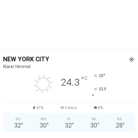
NEW YORK CITY
Klarer Himmel
°
25
°
C
24.3
22.5
°
87%
3.6m/s
8%
SO.
MO.
DI.
MI.
DO.
32
°
30
°
32
°
30
°
28
°