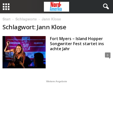
Start
Schlagworte
Jann Klose
Schlagwort: Jann Klose
Fort Myers – Island Hopper
Songwriter Fest startet ins
achte Jahr
0
Weitere Angebote