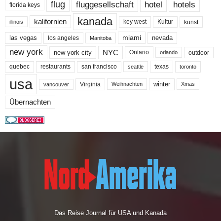
flug
fluggesellschaft
hotel
hotels
florida keys
kanada
kalifornien
key west
Kultur
kunst
illinois
miami
nevada
las vegas
los angeles
Manitoba
new york
NYC
new york city
Ontario
outdoor
orlando
quebec
san francisco
texas
restaurants
toronto
seattle
usa
winter
Virginia
Weihnachten
Xmas
vancouver
Übernachten
Das Reise Journal für USA und Kanada