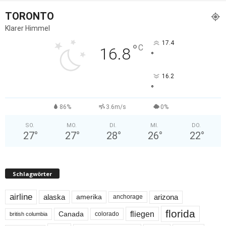
TORONTO
Klarer Himmel
17.4
°
C
16.8
°
16.2
°
86%
3.6m/s
0%
SO.
MO.
DI.
MI.
DO.
27
°
27
°
28
°
26
°
22
°
Schlagwörter
airline
alaska
arizona
amerika
anchorage
florida
fliegen
Canada
colorado
british columbia