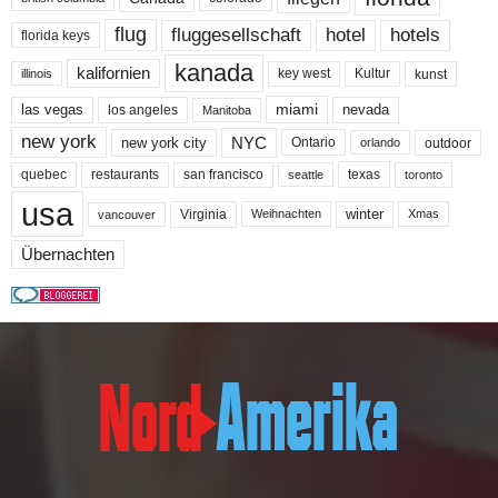
flug
fluggesellschaft
hotel
hotels
florida keys
kanada
kalifornien
key west
Kultur
kunst
illinois
miami
nevada
las vegas
los angeles
Manitoba
new york
NYC
new york city
Ontario
outdoor
orlando
quebec
san francisco
texas
restaurants
toronto
seattle
usa
winter
Virginia
Weihnachten
Xmas
vancouver
Übernachten