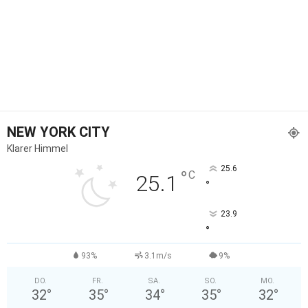
NEW YORK CITY
Klarer Himmel
25.6
°
C
25.1
°
23.9
°
93%
3.1m/s
9%
DO.
FR.
SA.
SO.
MO.
32
°
35
°
34
°
35
°
32
°