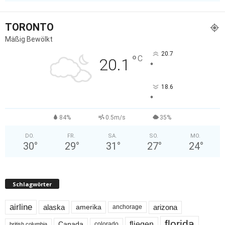
TORONTO
Mäßig Bewölkt
20.7
°
C
20.1
°
18.6
°
84%
0.5m/s
35%
DO.
FR.
SA.
SO.
MO.
30
°
29
°
31
°
27
°
24
°
Schlagwörter
airline
alaska
arizona
amerika
anchorage
florida
fliegen
Canada
colorado
british columbia