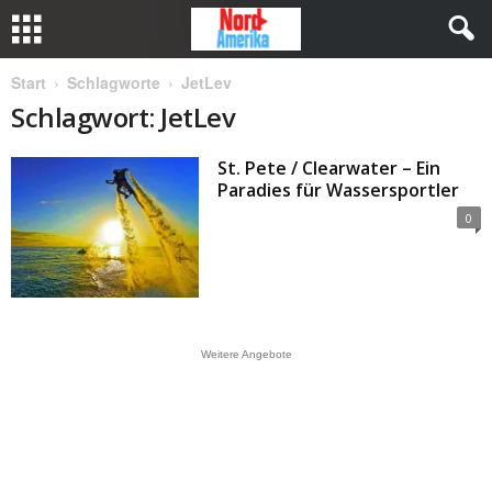
Start
Schlagworte
JetLev
Schlagwort: JetLev
St. Pete / Clearwater – Ein
Paradies für Wassersportler
0
Weitere Angebote