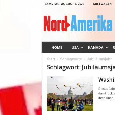
SAMSTAG, AUGUST 8, 2026
MIETWAGEN
N
o
r
d
-
A
m
HOME
USA
KANADA
R
e
r
Start
Schlagworte
Jubiläumsjahr
i
Schlagwort: Jubiläumsj
k
a
Washin
Dieses Jahr
damit rückt 
ihren über...