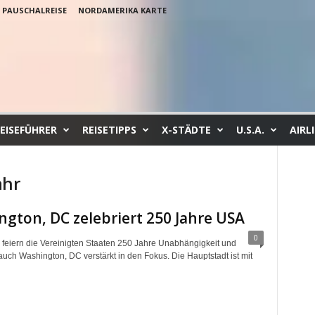
PAUSCHALREISE
NORDAMERIKA KARTE
EISEFÜHRER
REISETIPPS
X-STÄDTE
U.S.A.
AIRL
ahr
gton, DC zelebriert 250 Jahre USA
0
 feiern die Vereinigten Staaten 250 Jahre Unabhängigkeit und
auch Washington, DC verstärkt in den Fokus. Die Hauptstadt ist mit