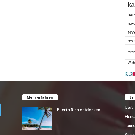
ka
las
nev
NY
rest
toron
Weih
Mehr erfahren
Bel
USA
Puerto Rico entdecken
Florid
Tour
Airlin