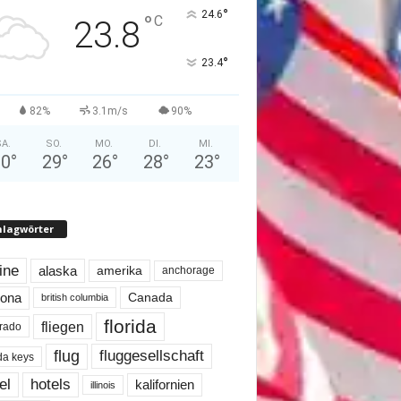
°
24.6
°
C
23.8
°
23.4
82%
3.1m/s
90%
A.
SO.
MO.
DI.
MI.
30
°
29
°
26
°
28
°
23
°
hlagwörter
line
alaska
amerika
anchorage
Canada
zona
british columbia
florida
fliegen
rado
flug
fluggesellschaft
ida keys
el
hotels
kalifornien
illinois