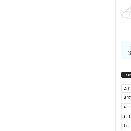
S
Sc
air
ari
colo
flor
hot