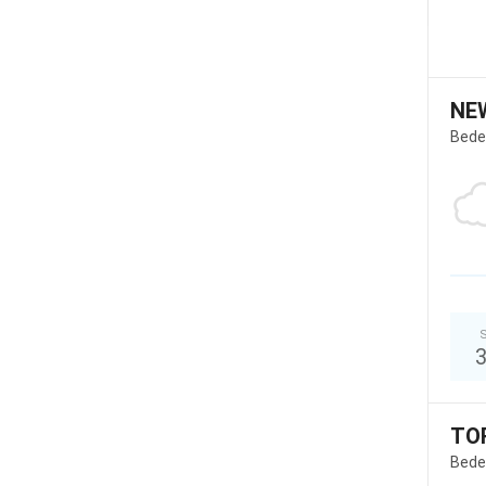
NE
Bede
S
TO
Bede