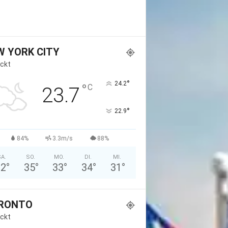
W YORK CITY
ckt
°
24.2
°
C
23.7
°
22.9
84%
3.3m/s
88%
A.
SO.
MO.
DI.
MI.
32
°
35
°
33
°
34
°
31
°
RONTO
ckt