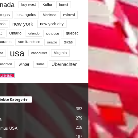
nada
key west
Kultur
kunst
miami
 vegas
los angeles
Manitoba
new york
ada
new york city
C
quebec
Ontario
outdoor
orlando
san francisco
texas
aurants
seattle
usa
Virginia
to
vancouver
winter
Übernachten
nachten
Xmas
iebte Kategorie
383
279
a
219
ismus USA
187
es