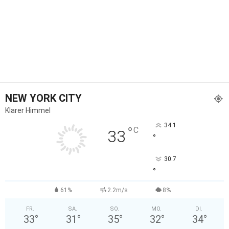
NEW YORK CITY
Klarer Himmel
34.1
°
C
33
°
30.7
°
61%
2.2m/s
8%
FR.
SA.
SO.
MO.
DI.
33
°
31
°
35
°
32
°
34
°