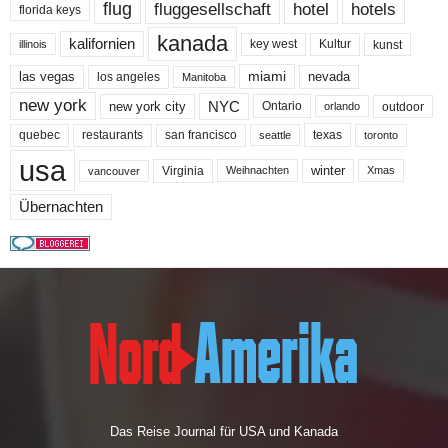
flug
fluggesellschaft
hotel
hotels
florida keys
kanada
kalifornien
key west
Kultur
kunst
illinois
miami
nevada
las vegas
los angeles
Manitoba
new york
NYC
new york city
Ontario
outdoor
orlando
quebec
san francisco
texas
restaurants
toronto
seattle
usa
winter
Virginia
Weihnachten
Xmas
vancouver
Übernachten
Das Reise Journal für USA und Kanada