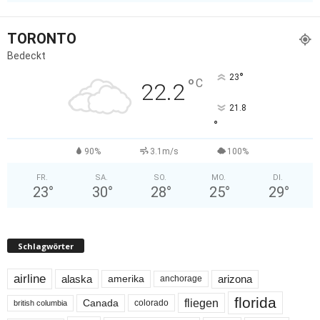
TORONTO
Bedeckt
°
23
°
C
22.2
21.8
°
90%
3.1m/s
100%
FR.
SA.
SO.
MO.
DI.
23
°
30
°
28
°
25
°
29
°
Schlagwörter
airline
alaska
arizona
amerika
anchorage
florida
fliegen
Canada
colorado
british columbia