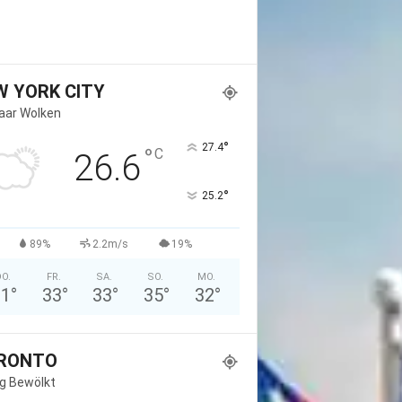
W YORK CITY
Paar Wolken
°
27.4
°
C
26.6
°
25.2
89%
2.2m/s
19%
O.
FR.
SA.
SO.
MO.
31
°
33
°
33
°
35
°
32
°
RONTO
g Bewölkt