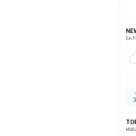
NE
Ein 
D
TO
Mäßi