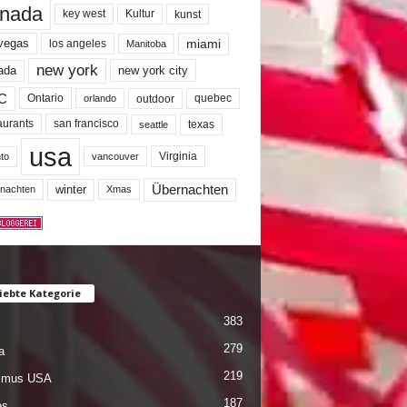
nada
key west
Kultur
kunst
miami
 vegas
los angeles
Manitoba
new york
ada
new york city
C
quebec
Ontario
outdoor
orlando
san francisco
texas
aurants
seattle
usa
Virginia
to
vancouver
winter
Übernachten
nachten
Xmas
iebte Kategorie
383
279
a
219
ismus USA
187
es