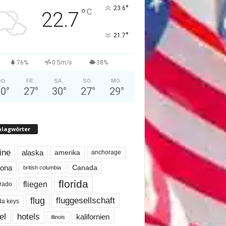
°
23.6
°
C
22.7
°
21.7
76%
0.5m/s
38%
O.
FR.
SA.
SO.
MO.
30
°
27
°
30
°
27
°
29
°
hlagwörter
line
alaska
amerika
anchorage
Canada
zona
british columbia
florida
fliegen
rado
flug
fluggesellschaft
ida keys
el
hotels
kalifornien
illinois