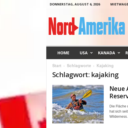
DONNERSTAG, AUGUST 6, 2026
MIETWAG
N
o
r
d
-
A
m
HOME
USA
KANADA
R
e
r
Start
Schlagworte
Kajaking
i
Schlagwort: kajaking
k
a
Neue 
Reser
Die Fläche 
hat sich sei
Wilderness..