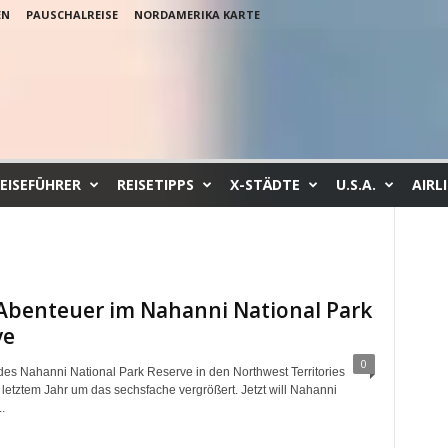
EN
PAUSCHALREISE
NORDAMERIKA KARTE
EISEFÜHRER
REISETIPPS
X-STÄDTE
U.S.A.
AIRL
Abenteuer im Nahanni National Park
ve
0
des Nahanni National Park Reserve in den Northwest Territories
t letztem Jahr um das sechsfache vergrößert. Jetzt will Nahanni
.