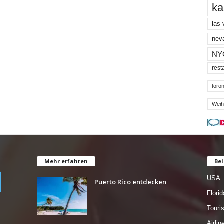
ka
las
nev
NY
rest
toron
Weih
Mehr erfahren
Bel
USA
Puerto Rico entdecken
Florid
Tour
Airlin