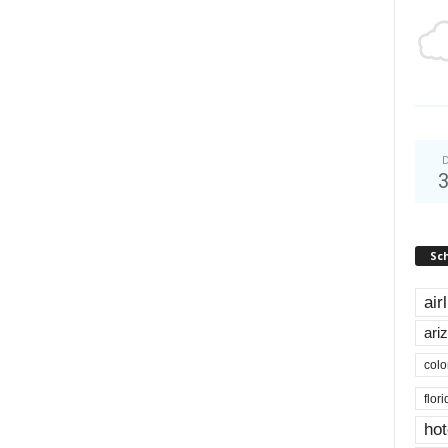
D
Sc
air
ari
colo
flor
hot