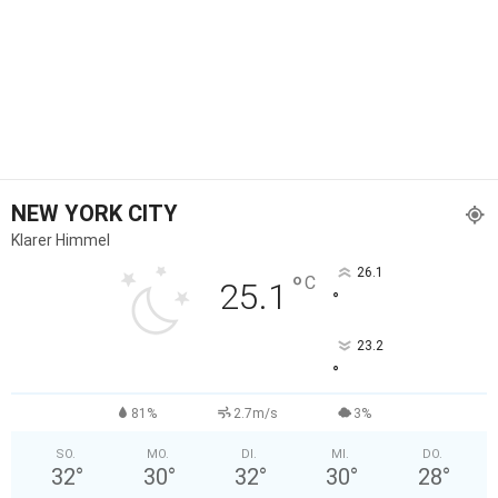
NEW YORK CITY
Klarer Himmel
26.1
°
C
25.1
°
23.2
°
81%
2.7m/s
3%
SO.
MO.
DI.
MI.
DO.
32
°
30
°
32
°
30
°
28
°