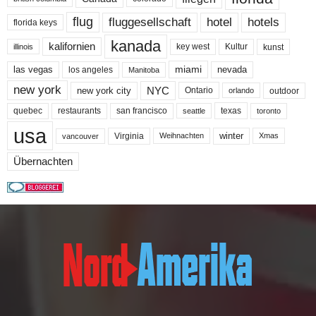
flug
fluggesellschaft
hotel
hotels
florida keys
kanada
kalifornien
key west
Kultur
kunst
illinois
miami
nevada
las vegas
los angeles
Manitoba
new york
NYC
new york city
Ontario
outdoor
orlando
quebec
san francisco
texas
restaurants
toronto
seattle
usa
winter
Virginia
Weihnachten
Xmas
vancouver
Übernachten