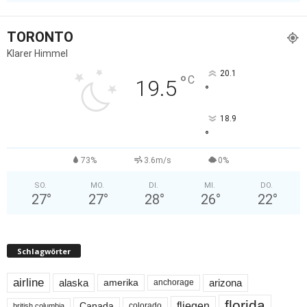
TORONTO
Klarer Himmel
20.1
°
C
19.5
°
18.9
°
73%
3.6m/s
0%
SO.
MO.
DI.
MI.
DO.
27
°
27
°
28
°
26
°
22
°
Schlagwörter
airline
alaska
arizona
amerika
anchorage
florida
fliegen
Canada
colorado
british columbia