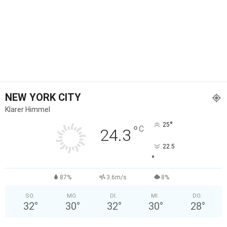
NEW YORK CITY
Klarer Himmel
°
25
°
C
24.3
22.5
°
87%
3.6m/s
8%
SO.
MO.
DI.
MI.
DO.
32
°
30
°
32
°
30
°
28
°