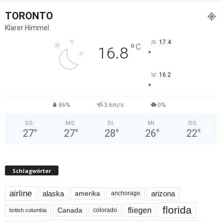
TORONTO
Klarer Himmel
17.4
°
C
16.8
°
16.2
°
86%
3.6m/s
0%
SO.
MO.
DI.
MI.
DO.
27
°
27
°
28
°
26
°
22
°
Schlagwörter
airline
alaska
arizona
amerika
anchorage
florida
fliegen
Canada
colorado
british columbia