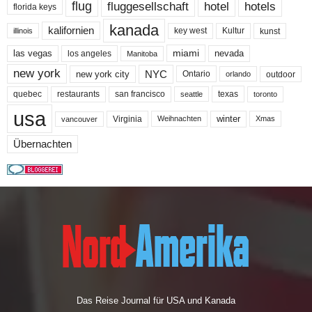
flug
fluggesellschaft
hotel
hotels
florida keys
kanada
kalifornien
key west
Kultur
kunst
illinois
miami
nevada
las vegas
los angeles
Manitoba
new york
NYC
new york city
Ontario
outdoor
orlando
quebec
san francisco
texas
restaurants
toronto
seattle
usa
winter
Virginia
Weihnachten
Xmas
vancouver
Übernachten
Das Reise Journal für USA und Kanada