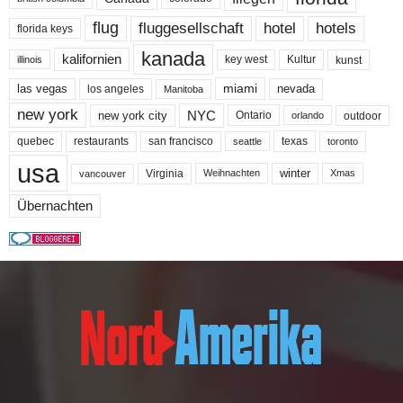
flug
fluggesellschaft
hotel
hotels
florida keys
kanada
kalifornien
key west
Kultur
kunst
illinois
miami
nevada
las vegas
los angeles
Manitoba
new york
NYC
new york city
Ontario
outdoor
orlando
quebec
san francisco
texas
restaurants
toronto
seattle
usa
winter
Virginia
Weihnachten
Xmas
vancouver
Übernachten