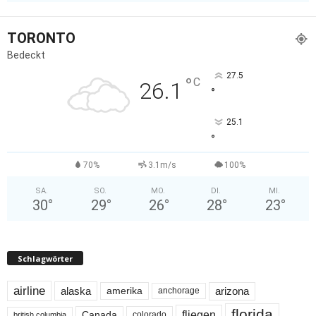
TORONTO
Bedeckt
27.5
°
C
26.1
°
25.1
°
70%
3.1m/s
100%
SA.
SO.
MO.
DI.
MI.
30
°
29
°
26
°
28
°
23
°
Schlagwörter
airline
alaska
arizona
amerika
anchorage
florida
fliegen
Canada
colorado
british columbia