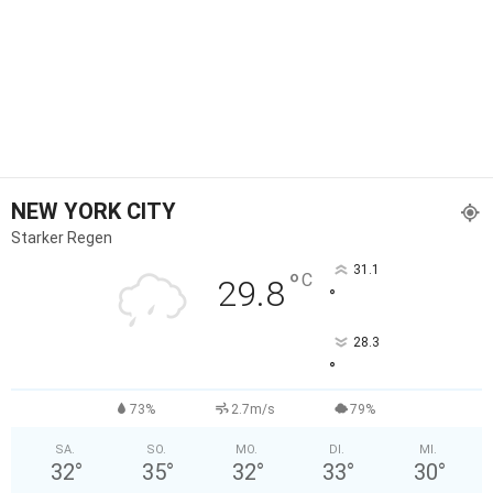
NEW YORK CITY
Starker Regen
31.1
°
C
29.8
°
28.3
°
73%
2.7m/s
79%
SA.
SO.
MO.
DI.
MI.
32
°
35
°
32
°
33
°
30
°