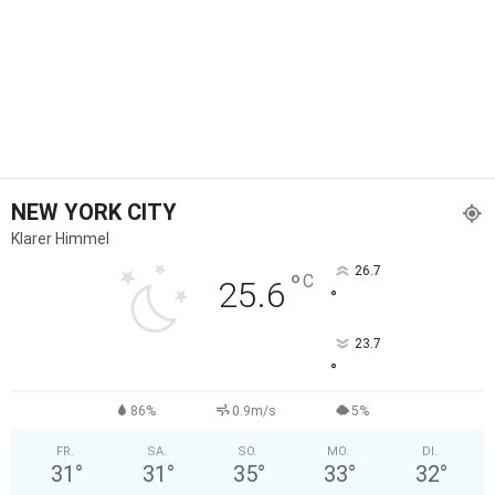
NEW YORK CITY
Klarer Himmel
26.7
°
C
25.6
°
23.7
°
86%
0.9m/s
5%
FR.
SA.
SO.
MO.
DI.
31
°
31
°
35
°
33
°
32
°