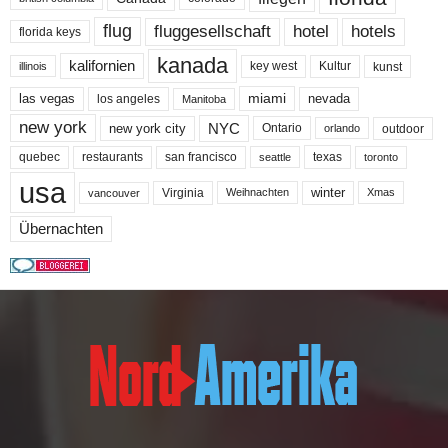
flug
fluggesellschaft
hotel
hotels
florida keys
kanada
kalifornien
key west
Kultur
kunst
illinois
miami
nevada
las vegas
los angeles
Manitoba
new york
NYC
new york city
Ontario
outdoor
orlando
quebec
san francisco
texas
restaurants
toronto
seattle
usa
winter
Virginia
Weihnachten
Xmas
vancouver
Übernachten