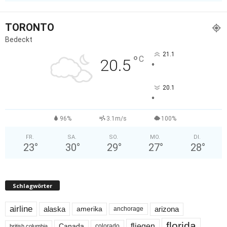
TORONTO
Bedeckt
21.1
°
C
20.5
°
20.1
°
96%
3.1m/s
100%
FR.
SA.
SO.
MO.
DI.
23
°
30
°
29
°
27
°
28
°
Schlagwörter
airline
alaska
arizona
amerika
anchorage
florida
fliegen
Canada
colorado
british columbia