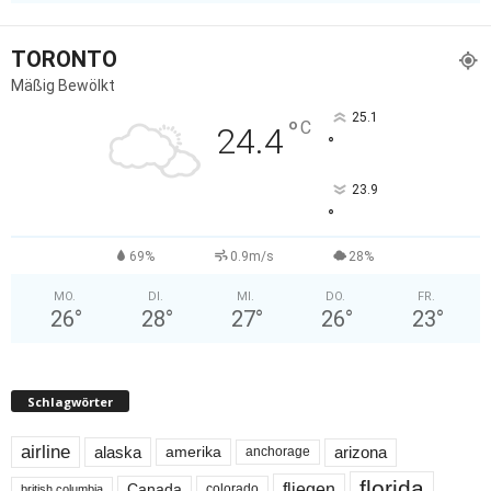
TORONTO
Mäßig Bewölkt
25.1
°
C
24.4
°
23.9
°
69%
0.9m/s
28%
MO.
DI.
MI.
DO.
FR.
26
°
28
°
27
°
26
°
23
°
Schlagwörter
airline
alaska
arizona
amerika
anchorage
florida
fliegen
Canada
colorado
british columbia