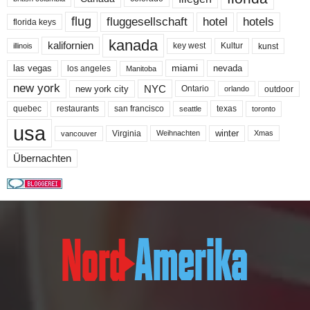
flug
fluggesellschaft
hotel
hotels
florida keys
kanada
kalifornien
key west
Kultur
kunst
illinois
miami
nevada
las vegas
los angeles
Manitoba
new york
NYC
new york city
Ontario
outdoor
orlando
quebec
san francisco
texas
restaurants
toronto
seattle
usa
winter
Virginia
Weihnachten
Xmas
vancouver
Übernachten