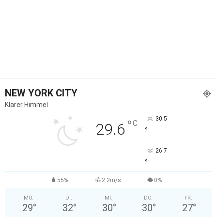
NEW YORK CITY
Klarer Himmel
30.5
°
C
29.6
°
26.7
°
55%
2.2m/s
0%
MO.
DI.
MI.
DO.
FR.
29
°
32
°
30
°
30
°
27
°