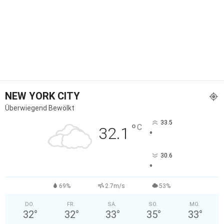
NEW YORK CITY
Überwiegend Bewölkt
33.5
°
C
32.1
°
30.6
°
69%
2.7m/s
53%
DO.
FR.
SA.
SO.
MO.
32
°
32
°
33
°
35
°
33
°