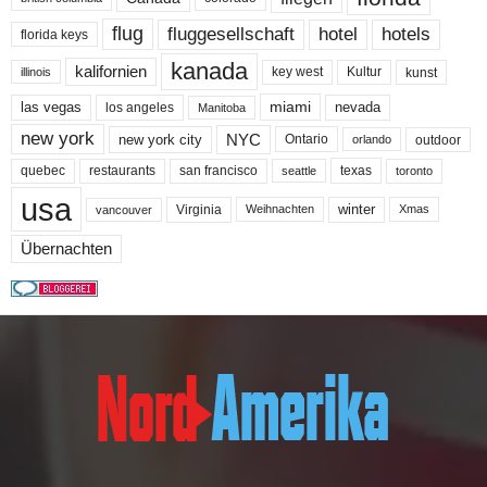
flug
fluggesellschaft
hotel
hotels
florida keys
kanada
kalifornien
key west
Kultur
kunst
illinois
miami
nevada
las vegas
los angeles
Manitoba
new york
NYC
new york city
Ontario
outdoor
orlando
quebec
san francisco
texas
restaurants
toronto
seattle
usa
winter
Virginia
Weihnachten
Xmas
vancouver
Übernachten