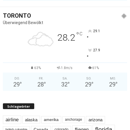
TORONTO
Überwiegend Bewölkt
29.1
°
C
28.2
°
27.9
°
63%
1.8m/s
61%
DO.
FR.
SA.
SO.
MO.
29
°
28
°
32
°
29
°
29
°
Schlagwörter
airline
alaska
arizona
amerika
anchorage
florida
fliegen
Canada
colorado
british columbia