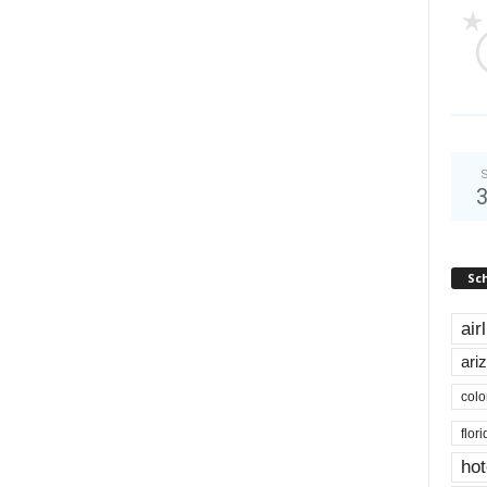
S
Sc
air
ari
colo
flor
hot