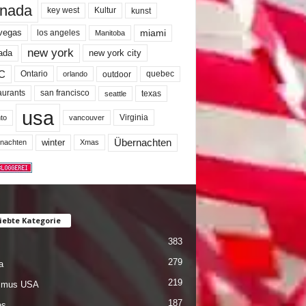
nada
key west
Kultur
kunst
miami
 vegas
los angeles
Manitoba
new york
ada
new york city
C
quebec
Ontario
outdoor
orlando
san francisco
texas
aurants
seattle
usa
Virginia
to
vancouver
winter
Übernachten
nachten
Xmas
iebte Kategorie
383
279
a
219
ismus USA
187
es