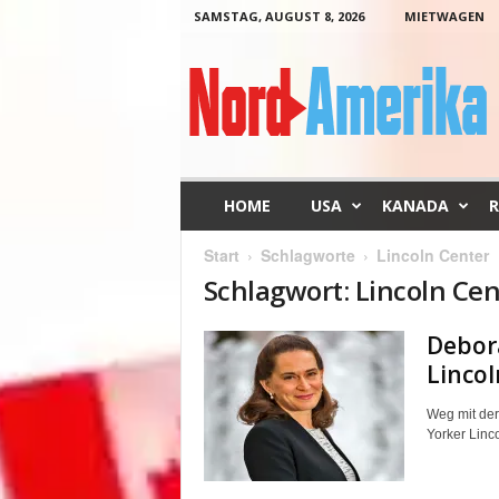
SAMSTAG, AUGUST 8, 2026
MIETWAGEN
N
o
r
d
-
A
m
HOME
USA
KANADA
R
e
r
Start
Schlagworte
Lincoln Center
i
Schlagwort: Lincoln Cen
k
a
Debor
Lincol
Weg mit der
Yorker Linco