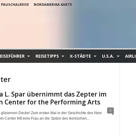
PAUSCHALREISE
NORDAMERIKA KARTE
EISEFÜHRER
REISETIPPS
X-STÄDTE
U.S.A.
AIRL
ter
a L. Spar übernimmt das Zepter im
n Center for the Performing Arts
0
 gläsernen Decke! Zum ersten Mal in der Geschichte des New
ln Center tritt eine Frau an die Spitze des ikonischen...