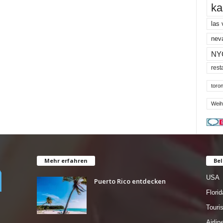
ka
las
nev
NY
rest
toron
Weih
Mehr erfahren
Bel
USA
Puerto Rico entdecken
Florid
Tour
Airlin