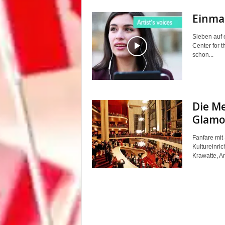
Einma
Sieben auf 
Center for t
schon...
Die Me
Glamou
Fanfare mit
Kultureinric
Krawatte, An