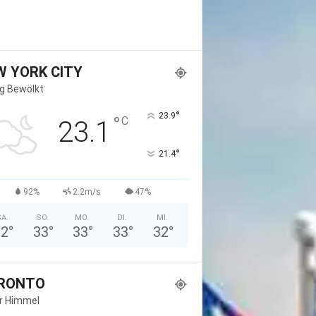
W YORK CITY
g Bewölkt
°
23.9
°
C
23.1
°
21.4
92%
2.2m/s
47%
A.
SO.
MO.
DI.
MI.
32
°
33
°
33
°
33
°
32
°
RONTO
er Himmel