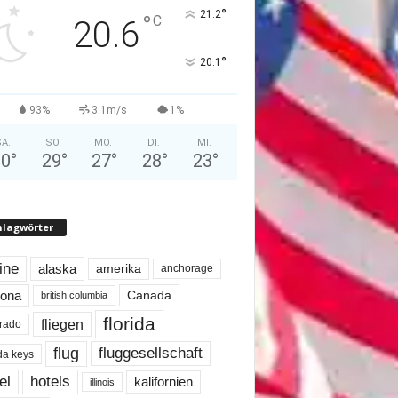
°
21.2
°
C
20.6
°
20.1
93%
3.1m/s
1%
A.
SO.
MO.
DI.
MI.
30
°
29
°
27
°
28
°
23
°
hlagwörter
line
alaska
amerika
anchorage
Canada
zona
british columbia
florida
fliegen
rado
flug
fluggesellschaft
ida keys
el
hotels
kalifornien
illinois