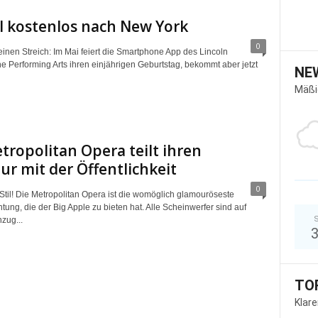
l kostenlos nach New York
0
einen Streich: Im Mai feiert die Smartphone App des Lincoln
he Performing Arts ihren einjährigen Geburtstag, bekommt aber jetzt
NE
Mäßi
tropolitan Opera teilt ihren
r mit der Öffentlichkeit
0
 Stil! Die Metropolitan Opera ist die womöglich glamouröseste
htung, die der Big Apple zu bieten hat. Alle Scheinwerfer sind auf
S
zug...
TO
Klar