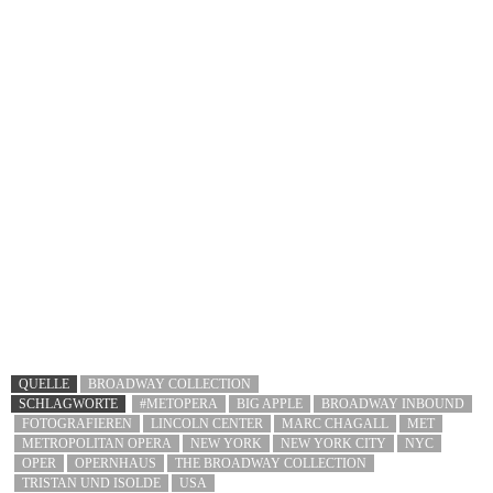
Reise-Angebote:
QUELLE
BROADWAY COLLECTION
SCHLAGWORTE
#METOPERA
BIG APPLE
BROADWAY INBOUND
FOTOGRAFIEREN
LINCOLN CENTER
MARC CHAGALL
MET
METROPOLITAN OPERA
NEW YORK
NEW YORK CITY
NYC
OPER
OPERNHAUS
THE BROADWAY COLLECTION
TRISTAN UND ISOLDE
USA