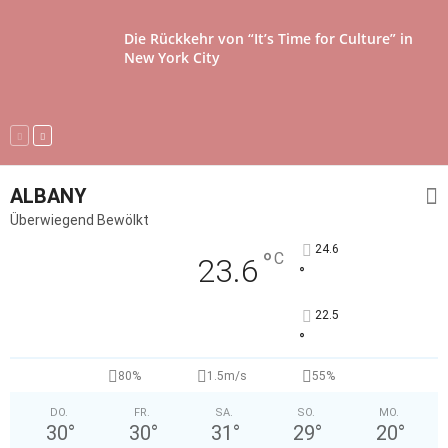
Die Rückkehr von “It’s Time for Culture” in
New York City
ALBANY
Überwiegend Bewölkt
24.6
°
C
23.6
°
22.5
°
80%
1.5m/s
55%
DO.
FR.
SA.
SO.
MO.
30
°
30
°
31
°
29
°
20
°