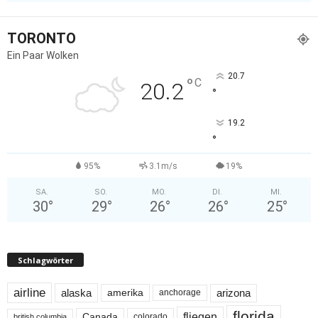
TORONTO
Ein Paar Wolken
20.7
°
C
20.2
°
19.2
°
95%
3.1m/s
19%
SA.
SO.
MO.
DI.
MI.
30
°
29
°
26
°
26
°
25
°
Schlagwörter
airline
alaska
arizona
amerika
anchorage
florida
fliegen
Canada
colorado
british columbia