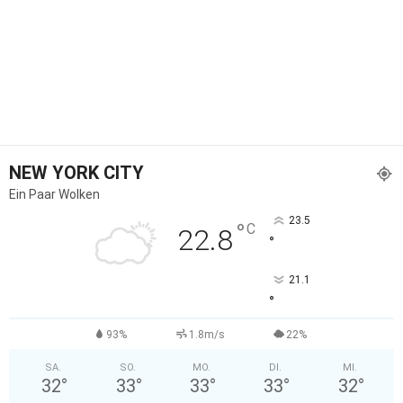
NEW YORK CITY
Ein Paar Wolken
23.5
°
C
22.8
°
21.1
°
93%
1.8m/s
22%
SA.
SO.
MO.
DI.
MI.
32
°
33
°
33
°
33
°
32
°