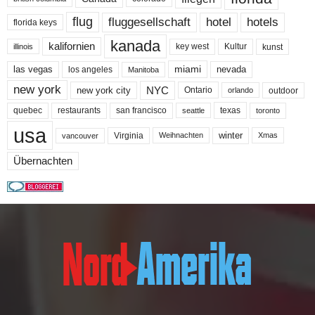
flug
fluggesellschaft
hotel
hotels
florida keys
kanada
kalifornien
key west
Kultur
kunst
illinois
miami
nevada
las vegas
los angeles
Manitoba
new york
NYC
new york city
Ontario
outdoor
orlando
quebec
san francisco
texas
restaurants
toronto
seattle
usa
winter
Virginia
Weihnachten
Xmas
vancouver
Übernachten