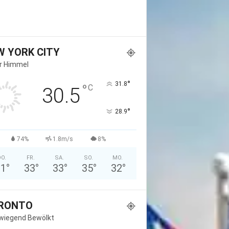
W YORK CITY
er Himmel
°
31.8
°
C
30.5
°
28.9
74%
1.8m/s
8%
O.
FR.
SA.
SO.
MO.
31
°
33
°
33
°
35
°
32
°
RONTO
wiegend Bewölkt