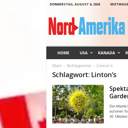
DONNERSTAG, AUGUST 6, 2026
MIETWAG
N
o
r
d
-
A
m
HOME
USA
KANADA
R
e
r
Start
Schlagworte
Linton’s
i
Schlagwort: Linton’s
k
a
Spekta
Garde
Der Atlanta 
auf einer T
30. Oktober.