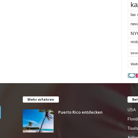
ka
las
nev
NY
rest
toron
Weih
Mehr erfahren
Bel
USA
Puerto Rico entdecken
Florid
Tour
Airlin