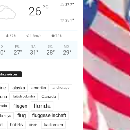
°
27.7
°
C
26
°
25.1
67%
1.8m/s
78%
O.
FR.
SA.
SO.
MO.
30
°
27
°
31
°
28
°
29
°
hlagwörter
line
alaska
amerika
anchorage
Canada
zona
british columbia
florida
fliegen
rado
flug
fluggesellschaft
ida keys
el
hotels
kalifornien
illinois