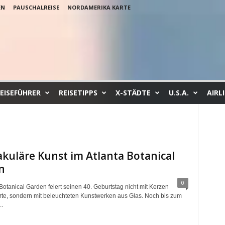
EN
PAUSCHALREISE
NORDAMERIKA KARTE
EISEFÜHRER
REISETIPPS
X-STÄDTE
U.S.A.
AIRL
kuläre Kunst im Atlanta Botanical
n
0
Botanical Garden feiert seinen 40. Geburtstag nicht mit Kerzen
orte, sondern mit beleuchteten Kunstwerken aus Glas. Noch bis zum
..