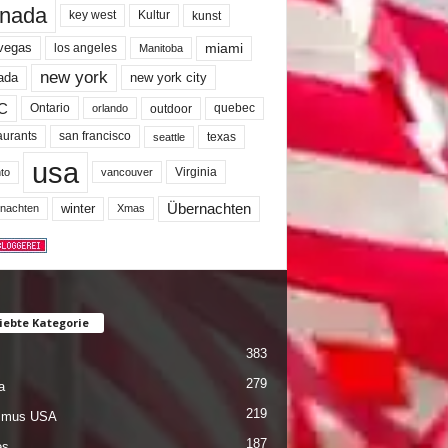
nada
key west
Kultur
kunst
miami
 vegas
los angeles
Manitoba
new york
ada
new york city
C
quebec
Ontario
outdoor
orlando
san francisco
texas
aurants
seattle
usa
Virginia
to
vancouver
winter
Übernachten
nachten
Xmas
iebte Kategorie
383
279
a
219
ismus USA
187
es