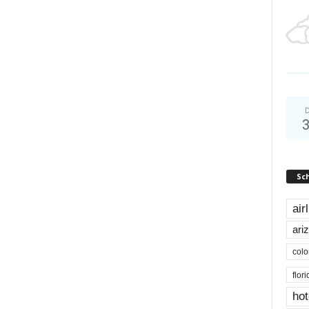
D
Sc
air
ari
colo
flor
hot