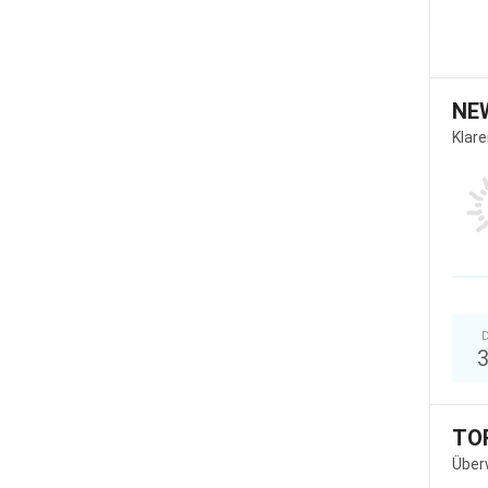
NE
Klar
D
TO
Über