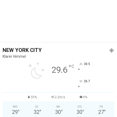
NEW YORK CITY
Klarer Himmel
30.5
°
C
29.6
°
26.7
°
55%
2.2m/s
0%
MO.
DI.
MI.
DO.
FR.
29
°
32
°
30
°
30
°
27
°