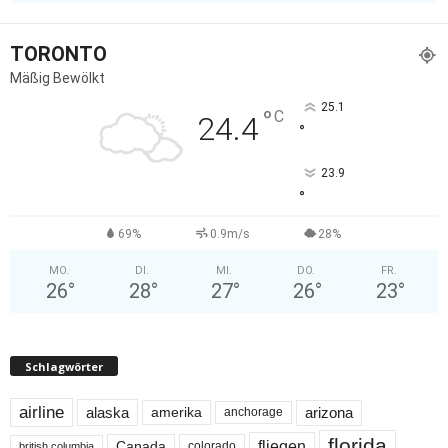
TORONTO
Mäßig Bewölkt
25.1
°
C
24.4
°
23.9
°
69%
0.9m/s
28%
MO.
DI.
MI.
DO.
FR.
26
°
28
°
27
°
26
°
23
°
Schlagwörter
airline
alaska
arizona
amerika
anchorage
florida
fliegen
Canada
colorado
british columbia