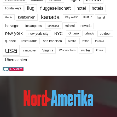
flug
fluggesellschaft
hotel
hotels
florida keys
kanada
kalifornien
key west
Kultur
kunst
illinois
miami
nevada
las vegas
los angeles
Manitoba
new york
NYC
new york city
Ontario
outdoor
orlando
quebec
san francisco
texas
restaurants
toronto
seattle
usa
winter
Virginia
Weihnachten
Xmas
vancouver
Übernachten