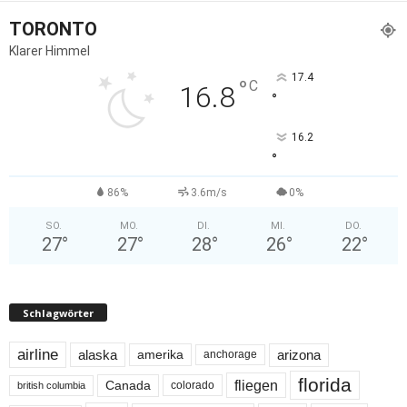
TORONTO
Klarer Himmel
17.4
°
C
16.8
°
16.2
°
86%
3.6m/s
0%
SO.
MO.
DI.
MI.
DO.
27
°
27
°
28
°
26
°
22
°
Schlagwörter
airline
alaska
arizona
amerika
anchorage
florida
fliegen
Canada
colorado
british columbia