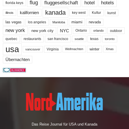
flug
fluggesellschaft
hotel
hotels
florida keys
kanada
kalifornien
key west
Kultur
kunst
illinois
miami
nevada
las vegas
los angeles
Manitoba
new york
NYC
new york city
Ontario
outdoor
orlando
quebec
san francisco
texas
restaurants
toronto
seattle
usa
winter
Virginia
Weihnachten
Xmas
vancouver
Übernachten
Das Reise Journal für USA und Kanada