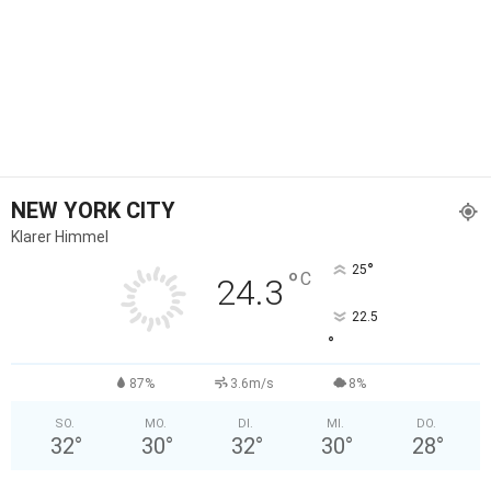
NEW YORK CITY
Klarer Himmel
°
25
°
C
24.3
22.5
°
87%
3.6m/s
8%
SO.
MO.
DI.
MI.
DO.
32
°
30
°
32
°
30
°
28
°