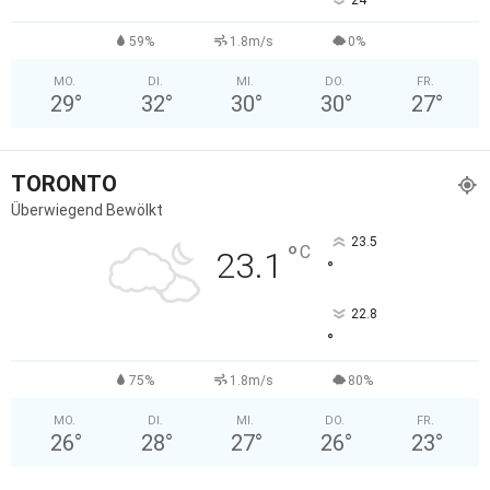
°
59%
1.8m/s
0%
MO.
DI.
MI.
DO.
FR.
29
°
32
°
30
°
30
°
27
°
TORONTO
Überwiegend Bewölkt
23.5
°
C
23.1
°
22.8
°
75%
1.8m/s
80%
MO.
DI.
MI.
DO.
FR.
26
°
28
°
27
°
26
°
23
°