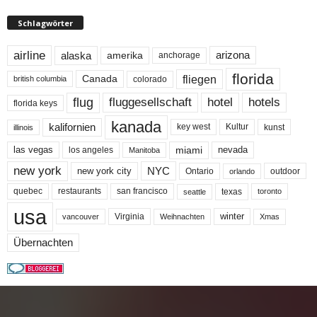
Schlagwörter
airline
alaska
arizona
amerika
anchorage
florida
fliegen
Canada
colorado
british columbia
flug
fluggesellschaft
hotel
hotels
florida keys
kanada
kalifornien
key west
Kultur
kunst
illinois
miami
nevada
las vegas
los angeles
Manitoba
new york
NYC
new york city
Ontario
outdoor
orlando
quebec
san francisco
texas
restaurants
toronto
seattle
usa
winter
Virginia
Weihnachten
Xmas
vancouver
Übernachten