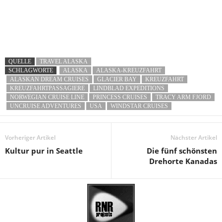
QUELLE
TRAVEL ALASKA
SCHLAGWORTE
ALASKA
ALASKA-KREUZFAHRT
ALASKAN DREAM CRUISES
GLACIER BAY
KREUZFAHRT
KREUZFAHRTPASSAGIERE
LINDBLAD EXPEDITIONS
NORWEGIAN CRUISE LINE
PRINCESS CRUISES
TRACY ARM FJORD
UNCRUISE ADVENTURES
USA
WINDSTAR CRUISES
Vorheriger Artikel
Nächster Artikel
Kultur pur in Seattle
Die fünf schönsten
Drehorte Kanadas