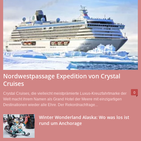
Nordwestpassage Expedition von Crystal
Cruises
0
Crystal Cruises, die vielleicht meistprämierte Luxus-Kreuzfahrtmarke der
Welt macht ihrem Namen als Grand Hotel der Meere mit einzigartigen
Destinationen wieder alle Ehre. Der Rekordnachfrage...
Winter Wonderland Alaska: Wo was los ist
rund um Anchorage