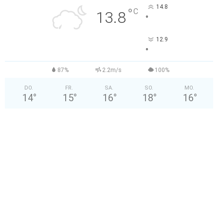
14.8
°
C
13.8
°
12.9
°
87%
2.2m/s
100%
DO.
FR.
SA.
SO.
MO.
14
°
15
°
16
°
18
°
16
°