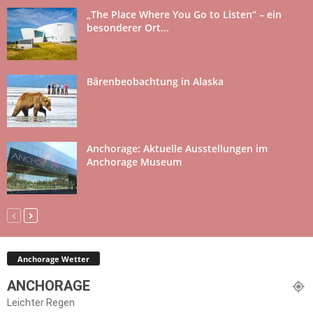
„The Place Where You Go to Listen“ – ein
besonderer Ort...
Bärenbeobachtung in Alaska
Anchorage: Aktuelle Ausstellungen im
Anchorage Museum
Anchorage Wetter
ANCHORAGE
Leichter Regen