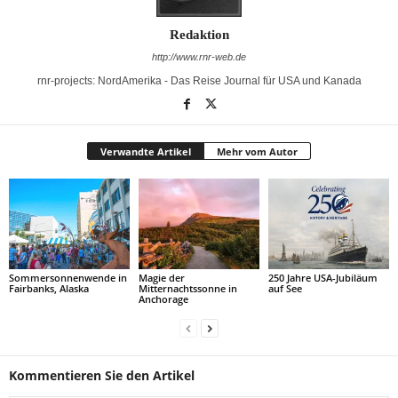
Redaktion
http://www.rnr-web.de
rnr-projects: NordAmerika - Das Reise Journal für USA und Kanada
Verwandte Artikel
Mehr vom Autor
Sommersonnenwende in
Magie der
250 Jahre USA-Jubiläum
Fairbanks, Alaska
Mitternachtssonne in
auf See
Anchorage
Kommentieren Sie den Artikel