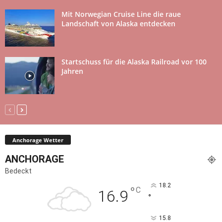
Mit Norwegian Cruise Line die raue
Landschaft von Alaska entdecken
Startschuss für die Alaska Railroad vor 100
Jahren
Anchorage Wetter
ANCHORAGE
Bedeckt
18.2
°
C
16.9
°
15.8