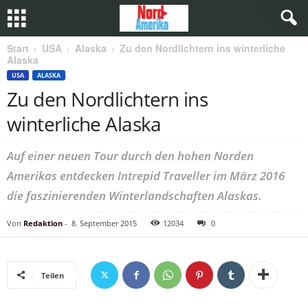
Start
USA
Alaska
Zu den Nordlichtern ins winterliche
Alaska
USA
ALASKA
Zu den Nordlichtern ins
winterliche Alaska
Auf einer neuen Tour durch den hohen Norden
Amerikas entdecken Intrepid Traveller im März 2016
die faszinierenden Winterlandschaften Alaskas.
Von
Redaktion
-
8. September 2015
12034
0
Teilen