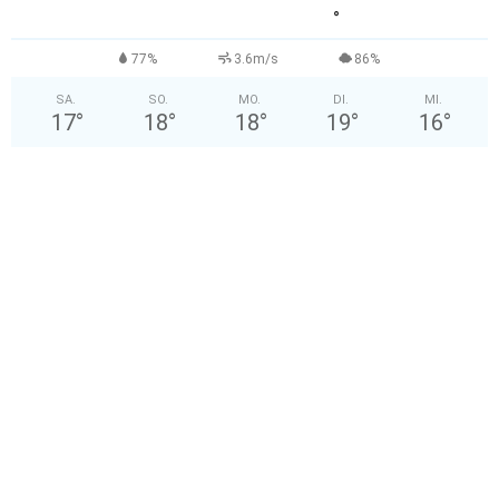
°
77%
3.6m/s
86%
SA.
SO.
MO.
DI.
MI.
17
°
18
°
18
°
19
°
16
°
Archiv