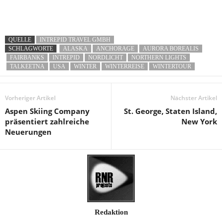
QUELLE
INTREPID TRAVEL GMBH
SCHLAGWORTE
ALASKA
ANCHORAGE
AURORA BOREALIS
FAIRBANKS
INTREPID
NORDLICHT
NORTHERN LIGHTS
TALKEETNA
USA
WINTER
WINTERREISE
WINTERTOUR
Vorheriger Artikel
Nächster Artikel
Aspen Skiing Company
St. George, Staten Island,
präsentiert zahlreiche
New York
Neuerungen
Redaktion