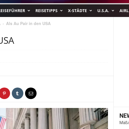
REISEFÜHRER
REISETIPPS
X-STÄDTE
U.S.A.
AIRL
A
Als Au Pair in den USA
 USA
1
NE
Mäßi