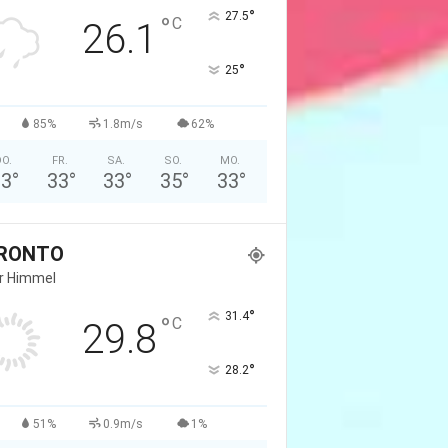
°
27.5
°
C
26.1
°
25
85%
1.8m/s
62%
O.
FR.
SA.
SO.
MO.
33
°
33
°
33
°
35
°
33
°
RONTO
er Himmel
°
31.4
°
C
29.8
°
28.2
51%
0.9m/s
1%