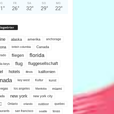
O.
FR.
SA.
SO.
MO.
31
°
26
°
32
°
29
°
22
°
lagwörter
line
alaska
amerika
anchorage
Canada
zona
british columbia
florida
fliegen
rado
flug
fluggesellschaft
ida keys
el
hotels
kalifornien
illinois
nada
key west
Kultur
kunst
miami
 vegas
los angeles
Manitoba
new york
ada
new york city
C
quebec
Ontario
outdoor
orlando
san francisco
texas
aurants
seattle