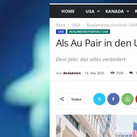
HOME
USA
KANADA
Start
USA
Auslandsaufenthalt US
USA
AUSLANDSAUFENTHALT USA
Als Au Pair in den
Dein Jahr, das alles verändert
Von
Redaktion
-
16. Mai 2025
7508
Teilen