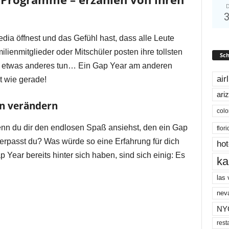
D
dia öffnest und das Gefühl hast, dass alle Leute
ienmitglieder oder Mitschüler posten ihre tollsten
Sch
nie etwas anderes tun… Ein Gap Year am anderen
air
t wie gerade!
ari
en verändern
colo
enn du dir den endlosen Spaß ansiehst, den ein Gap
flor
erpasst du? Was würde so eine Erfahrung für dich
hot
Year bereits hinter sich haben, sind sich einig: Es
ka
las
nev
NY
rest