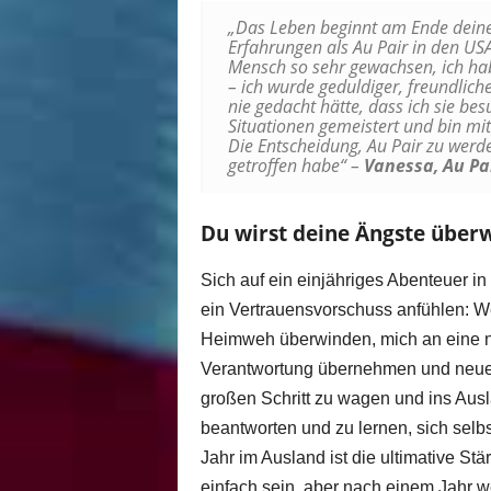
„Das Leben beginnt am Ende deine
Erfahrungen als Au Pair in den USA
Mensch so sehr gewachsen, ich habe
– ich wurde geduldiger, freundlich
nie gedacht hätte, dass ich sie be
Situationen gemeistert und bin m
Die Entscheidung, Au Pair zu werde
getroffen habe“ –
Vanessa, Au Pa
Du wirst deine Ängste über
Sich auf ein einjähriges Abenteuer i
ein Vertrauensvorschuss anfühlen: We
Heimweh überwinden, mich an eine 
Verantwortung übernehmen und neue 
großen Schritt zu wagen und ins Ausl
beantworten und zu lernen, sich selb
Jahr im Ausland ist die ultimative S
einfach sein, aber nach einem Jahr w