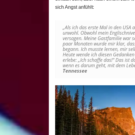
sich Angst anfühlt:
„Als ich das erste Mal in den USA 
unwohl. Obwohl mein Englischnivea
versagen. Meine Gastfamilie war se
paar Monaten wurde mir klar, dass
begann. Ich musste lernen, mir sel
Heute wende ich diesen Gedanken au
erlebe: „Ich schaffe das!“ Das ist 
wenn es darum geht, mit dem Leb
Tennessee