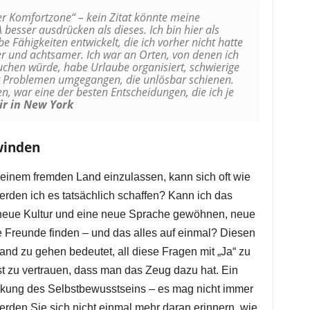
r Komfortzone“ – kein Zitat könnte meine
 besser ausdrücken als dieses. Ich bin hier als
 Fähigkeiten entwickelt, die ich vorher nicht hatte
er und achtsamer. Ich war an Orten, von denen ich
suchen würde, habe Urlaube organisiert, schwierige
it Problemen umgegangen, die unlösbar schienen.
n, war eine der besten Entscheidungen, die ich je
ir in New York
winden
n einem fremden Land einzulassen, kann sich oft wie
rden ich es tatsächlich schaffen? Kann ich das
neue Kultur und eine neue Sprache gewöhnen, neue
Freunde finden – und das alles auf einmal? Diesen
and zu gehen bedeutet, all diese Fragen mit „Ja“ zu
st zu vertrauen, dass man das Zeug dazu hat. Ein
tärkung des Selbstbewusstseins – es mag nicht immer
erden Sie sich nicht einmal mehr daran erinnern, wie