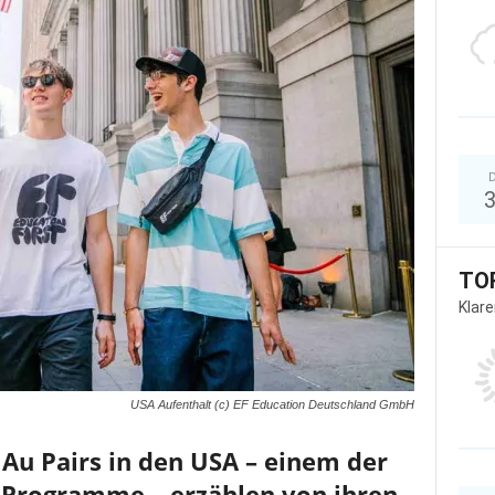
D
TO
Klar
USA Aufenthalt (c) EF Education Deutschland GmbH
Au Pairs in den USA – einem der
Programme – erzählen von ihren