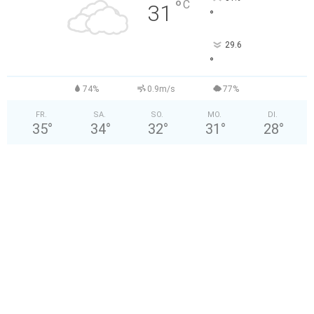
°
C
31
°
29.6
°
74%
0.9m/s
77%
FR.
SA.
SO.
MO.
DI.
35
°
34
°
32
°
31
°
28
°