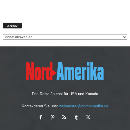
A
Archiv
r
c
h
i
v
Das Reise Journal für USA und Kanada
Kontaktieren Sie uns:
webmaster@nord-amerika.de