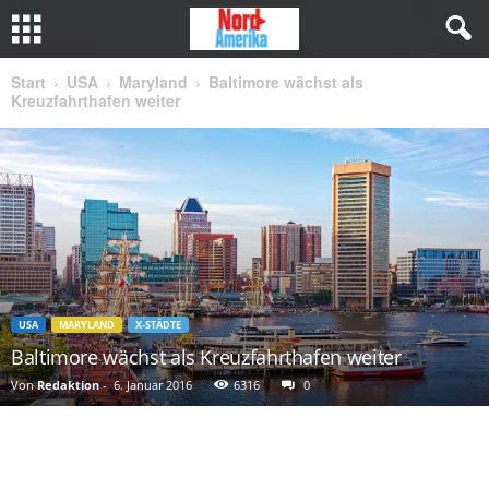
Start
USA
Maryland
Baltimore wächst als
Kreuzfahrthafen weiter
USA
MARYLAND
X-STÄDTE
Baltimore wächst als Kreuzfahrthafen weiter
Von
Redaktion
-
6. Januar 2016
6316
0