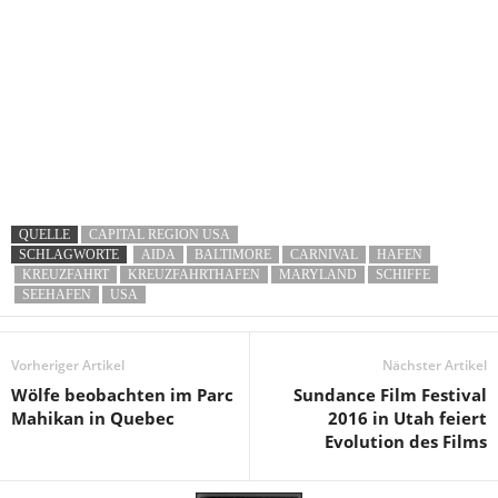
QUELLE
CAPITAL REGION USA
SCHLAGWORTE
AIDA
BALTIMORE
CARNIVAL
HAFEN
KREUZFAHRT
KREUZFAHRTHAFEN
MARYLAND
SCHIFFE
SEEHAFEN
USA
Vorheriger Artikel
Nächster Artikel
Wölfe beobachten im Parc
Sundance Film Festival
Mahikan in Quebec
2016 in Utah feiert
Evolution des Films