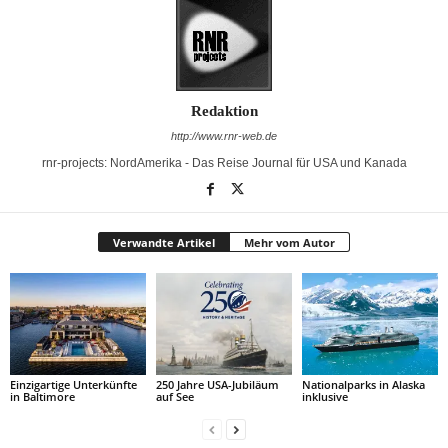
Redaktion
http://www.rnr-web.de
rnr-projects: NordAmerika - Das Reise Journal für USA und Kanada
Verwandte Artikel
Mehr vom Autor
Einzigartige Unterkünfte
250 Jahre USA-Jubiläum
Nationalparks in Alaska
in Baltimore
auf See
inklusive