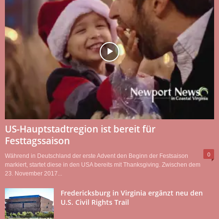
US-Hauptstadtregion ist bereit für
Festtagssaison
0
Während in Deutschland der erste Advent den Beginn der Festsaison
markiert, startet diese in den USA bereits mit Thanksgiving. Zwischen dem
23. November 2017...
Fredericksburg in Virginia ergänzt neu den
U.S. Civil Rights Trail