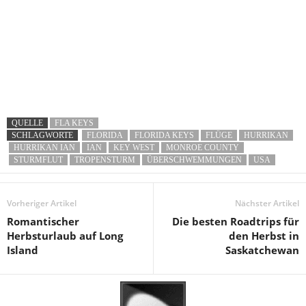
QUELLE
FLA KEYS
SCHLAGWORTE
FLORIDA
FLORIDA KEYS
FLÜGE
HURRIKAN
HURRIKAN IAN
IAN
KEY WEST
MONROE COUNTY
STURMFLUT
TROPENSTURM
ÜBERSCHWEMMUNGEN
USA
Vorheriger Artikel
Nächster Artikel
Romantischer
Die besten Roadtrips für
Herbsturlaub auf Long
den Herbst in
Island
Saskatchewan