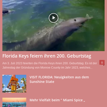
Florida Keys feiern ihren 200. Geburtstag
0
Am 3. Juli 2023 feierten die Florida Keys ihren 200. Geburtstag. Es ist der
Jahrestag der Gründung von Monroe County im Jahr 1823, welches...
VISIT FLORIDA: Neuigkeiten aus dem
Sunshine State
Mehr Vielfalt beim “ Miami Spice „