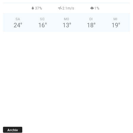
37%
2.1m/s
1%
SA
SO
MO
DI
MI
24
°
16
°
13
°
18
°
19
°
Archiv
Archiv