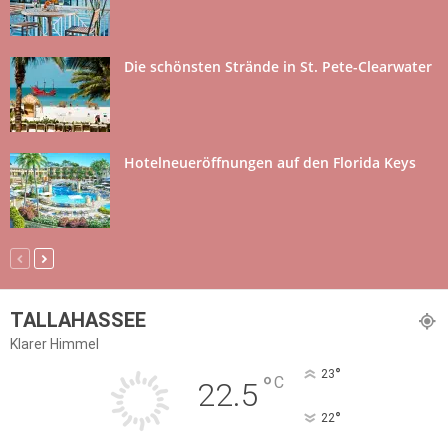
Die schönsten Strände in St. Pete-Clearwater
Hotelneueröffnungen auf den Florida Keys
TALLAHASSEE
Klarer Himmel
°
23
°
C
22.5
°
22