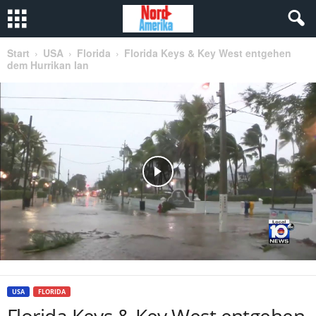
Start
USA
Florida
Florida Keys & Key West entgehen
dem Hurrikan Ian
USA
FLORIDA