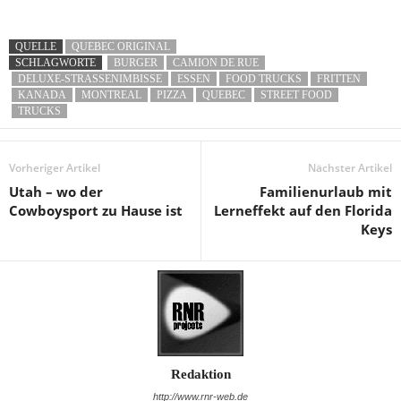
QUELLE
QUEBEC ORIGINAL
SCHLAGWORTE
BURGER
CAMION DE RUE
DELUXE-STRASSENIMBISSE
ESSEN
FOOD TRUCKS
FRITTEN
KANADA
MONTREAL
PIZZA
QUEBEC
STREET FOOD
TRUCKS
Vorheriger Artikel
Nächster Artikel
Utah – wo der
Familienurlaub mit
Cowboysport zu Hause ist
Lerneffekt auf den Florida
Keys
Redaktion
http://www.rnr-web.de