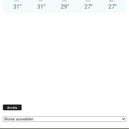
DO.
FR.
SA.
SO.
MO.
31
°
31
°
29
°
27
°
27
°
A
Archiv
r
c
h
i