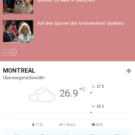
Auf den Spuren der Ureinwohner Québecs
MONTREAL
Überwiegend Bewölkt
27.5
°
C
26.9
°
25.2
°
71%
1.3m/s
56%