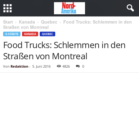
Start
Kanada
Quebec
Food Trucks: Schlemmen in den
Straßen von Montreal
X-STÄDTE
KANADA
QUEBEC
Food Trucks: Schlemmen in den
Straßen von Montreal
Von
Redaktion
-
5. Juni 2016
4826
0