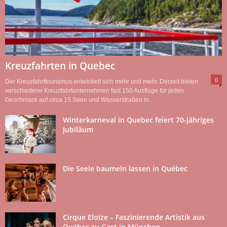
Kreuzfahrten in Quebec
0
Der Kreuzfahrttourismus entwickelt sich mehr und mehr. Derzeit bieten
verschiedene Kreuzfahrtunternehmen fast 150 Ausflüge für jeden
Geschmack auf circa 15 Seen und Wasserstraßen in...
Winterkarneval in Quebec feiert 70-jähriges
Jubiläum
Die Seele baumeln lassen in Québec
Cirque Eloize – Faszinierende Artistik aus
Québec zu Gast in München