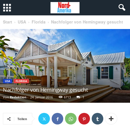
Start
USA
Florida
Nachfolger von Hemingway gesucht
USA
FLORIDA
Nachfolger von Hemingway gesucht
Von
Redaktion
-
24. Januar 2016
6713
1
Teilen