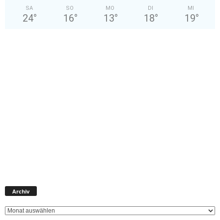
SA
SO
MO
DI
MI
24
°
16
°
13
°
18
°
19
°
Archiv
Archiv