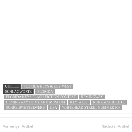
QUELLE
FLORIDA KEYS & KEY WEST
SCHLAGWORTE
FLORIDA
FLORIDA KEYS FLASH FICTION CONTEST
HEMINGWAY
HEMINGWAY HOME AND MUSEUM
KEY WEST
KURZGESCHICHTE
SCHREIBWETTBEWERB
USA
WHITEHEAD STREET NUMMER 907
Vorheriger Artikel
Nächster Artikel