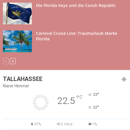
Die Florida Keys und die Conch Republic
Carnival Cruise Line: Traumurlaub Marke
Florida
TALLAHASSEE
Klarer Himmel
°
23
°
C
22.5
°
22
37%
2.1m/s
1%