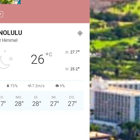
NOLULU
er Himmel
°
27.7
°
C
26
°
25.2
75%
7.2m/s
9%
O.
MO.
DI.
MI.
DO.
27
°
28
°
28
°
27
°
27
°