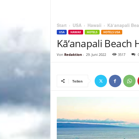
Start
USA
Hawaii
Kā‘anapali Bea
USA
HAWAII
HOTELS
HOTELS USA
Kā‘anapali Beach H
Von
Redaktion
-
29. Juni 2022
3517
Teilen