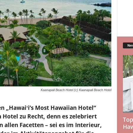
Ne
Kaanapali Beach Hotel (c) Kaanapali Beach Hotel
en „Hawaiʻi’s Most Hawaiian Hotel“
 Hotel zu Recht, denn es zelebriert
Top
 allen Facetten – sei es im Interieur,
Haw