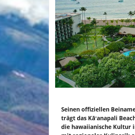
Seinen offiziellen Beinam
trägt das Kāʻanapali Beach
die hawaiianische Kultur in