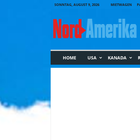
SONNTAG, AUGUST 9, 2026
MIETWAGEN
P
N
o
r
d
-
A
m
HOME
USA
KANADA
e
r
i
k
a