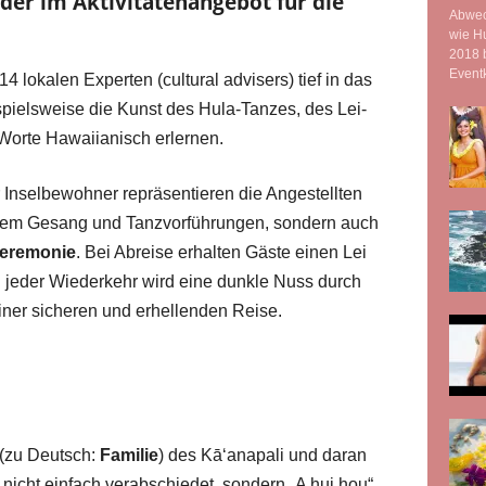
oder im Aktivitätenangebot für die
Abwec
wie Hu
2018 b
Eventk
 lokalen Experten (cultural advisers) tief in das
spielsweise die Kunst des Hula-Tanzes, des Lei-
orte Hawaiianisch erlernen.
r Inselbewohner repräsentieren die Angestellten
nellem Gesang und Tanzvorführungen, sondern auch
eremonie
. Bei Abreise erhalten Gäste einen Lei
 jeder Wiederkehr wird eine dunkle Nuss durch
iner sicheren und erhellenden Reise.
 (zu Deutsch:
Familie
) des Kāʻanapali und daran
 nicht einfach verabschiedet, sondern „A hui hou“