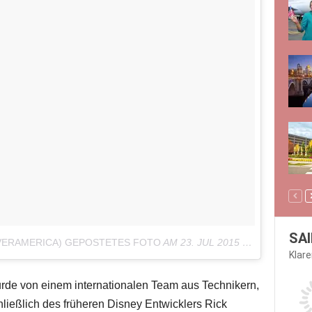
SAI
VERAMERICA) GEPOSTETES FOTO
AM
23. JUL 2015 UM 14:44 UHR
Klar
wurde von einem internationalen Team aus Technikern,
ließlich des früheren Disney Entwicklers Rick