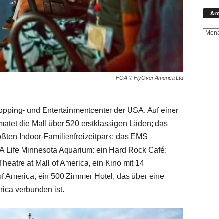
Arc
FOA © FlyOver America Ltd
hopping- und Entertainmentcenter der USA. Auf einer
atet die Mall über 520 erstklassigen Läden; das
ßten Indoor-Familienfreizeitpark; das EMS
EA Life Minnesota Aquarium; ein Hard Rock Café;
eatre at Mall of America, ein Kino mit 14
f America, ein 500 Zimmer Hotel, das über eine
ica verbunden ist.