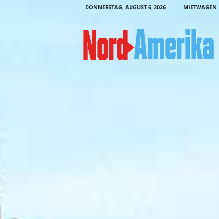
DONNERSTAG, AUGUST 6, 2026
MIETWAGEN
N
o
r
d
-
A
m
e
r
i
k
a