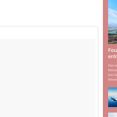
Fou
erö
Das n
Minnea
das G
Minnea