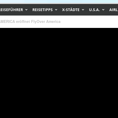
REISEFÜHRER
REISETIPPS
X-STÄDTE
U.S.A.
AIRL
ERICA eröffnet FlyOver America