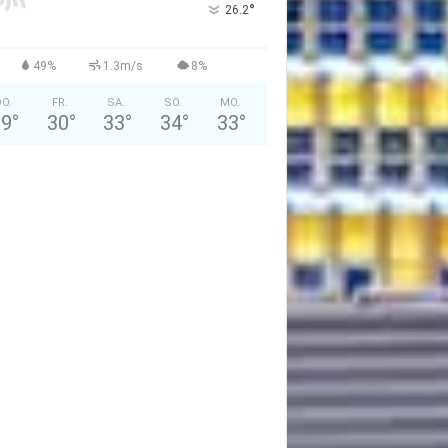
°
26.2
49%
1.3m/s
8%
O.
FR.
SA.
SO.
MO.
29
°
30
°
33
°
34
°
33
°