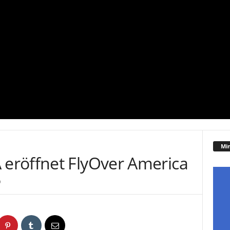
Mi
eröffnet FlyOver America
0