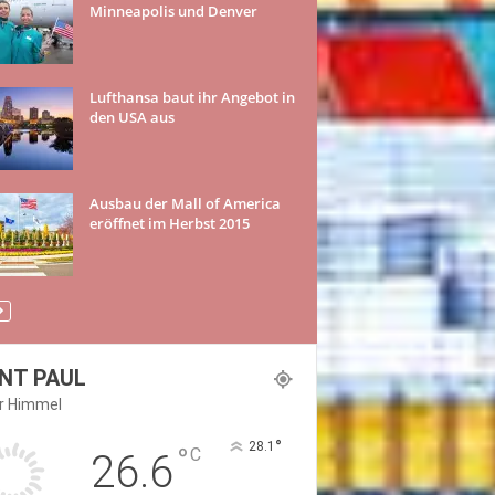
Minneapolis und Denver
Lufthansa baut ihr Angebot in
den USA aus
Ausbau der Mall of America
eröffnet im Herbst 2015
NT PAUL
er Himmel
°
28.1
°
C
26.6