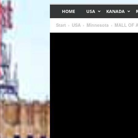
HOME
USA
KANADA
Start
USA
Minnesota
MALL OF AM