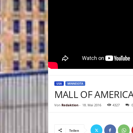
USA
MINNESOTA
MALL OF AMERICA 
Von
Redaktion
-
18. Mai 2016
4327
Teilen