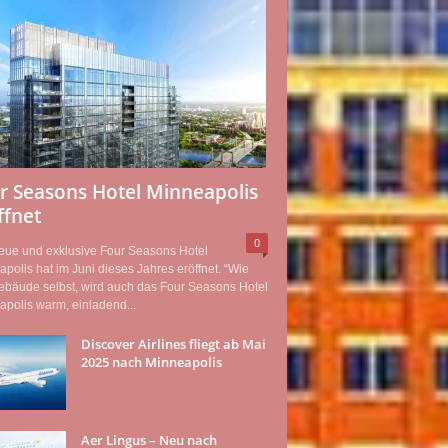
r Seasons Hotel Minneapolis
ffnet
0
eue und exklusive Four Seasons Hotel
polis hat im Juni dieses Jahres eröffnet. “Wie
ebäude selbst, wird auch das Four Seasons Hotel
polis warm, einladend...
Discover Airlines fliegt ab Mai
2025 nach Minneapolis
Aer Lingus – Neu nach