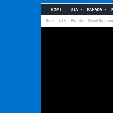
HOME
USA
KANADA
Start
USA
Florida
Miami Superc