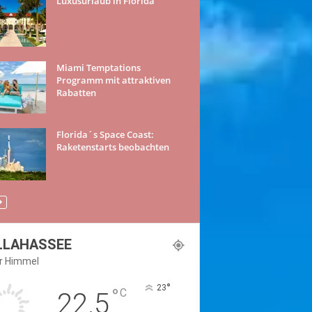
Luxusurlaub in Florida
Miami Temptations
Programm mit attraktiven
Rabatten
Florida´s Space Coast:
Raketenstarts beobachten
LLAHASSEE
er Himmel
°
23
°
C
22.5