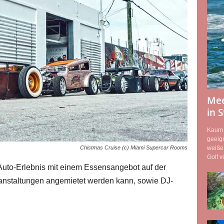
Mee
in 
Kaum e
geeign
weiße 
Chistmas Cruise (c) Miami Supercar Rooms
Golf v
uto-Erlebnis mit einem Essensangebot auf der
eranstaltungen angemietet werden kann, sowie DJ-