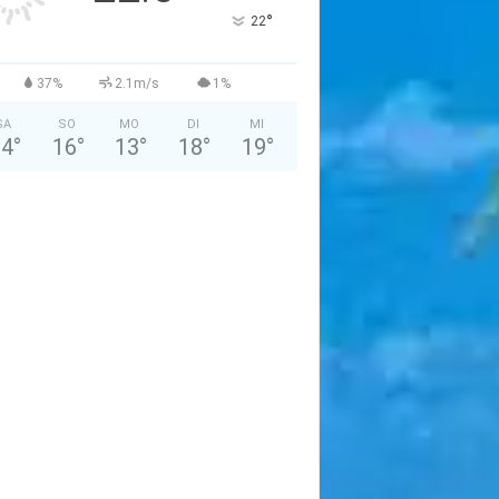
°
22
37%
2.1m/s
1%
SA
SO
MO
DI
MI
24
°
16
°
13
°
18
°
19
°