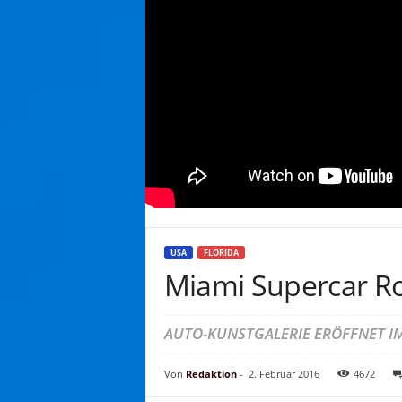
USA
FLORIDA
Miami Supercar 
AUTO-KUNSTGALERIE ERÖFFNET IM
Von
Redaktion
-
2. Februar 2016
4672