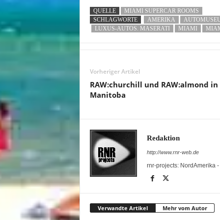
QUELLE
MIAMI SUPERCAR ROOMS
SCHLAGWORTE
AMERIKA
AUTOMUSE
LUXUS-AUTOS. MASERATI
MIAMI
MIA
Vorheriger Artikel
RAW:churchill und RAW:almond in
Manitoba
Redaktion
http://www.rnr-web.de
rnr-projects: NordAmerika 
Verwandte Artikel
Mehr vom Autor