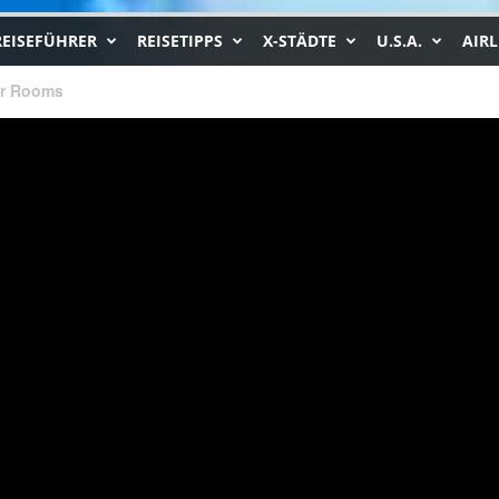
REISEFÜHRER
REISETIPPS
X-STÄDTE
U.S.A.
AIRL
ar Rooms