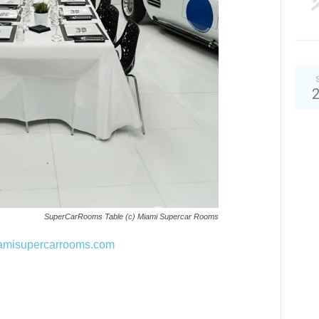
SuperCarRooms Table (c) Miami Supercar Rooms
misupercarrooms.com