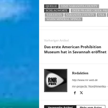
QUELLE
VISIT SARASOTA COUNTY
SCHLAGWORTE
DEER PRAIRIE CREEK PR
SARASOTA
SARASOTA COUNTY
USA
WARM MINERAL SPINGS
Vorheriger Artikel
Das erste American Prohibition
Museum hat in Savannah eröffnet
Redaktion
http://www.rnr-web.de
rnr-projects: NordAmerika 
Verwandte Artikel
Mehr vom Autor