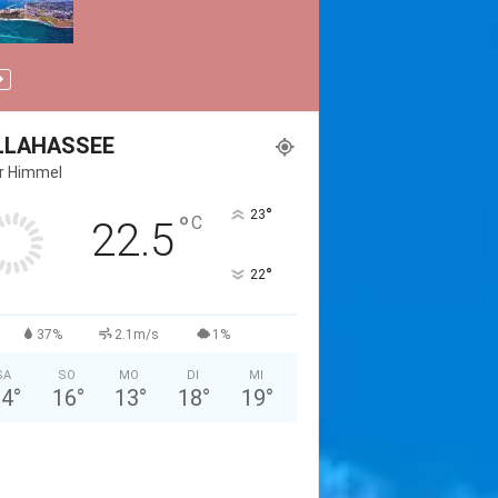
LLAHASSEE
er Himmel
°
23
°
C
22.5
°
22
37%
2.1m/s
1%
SA
SO
MO
DI
MI
24
°
16
°
13
°
18
°
19
°