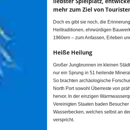
liebster Spielplatz, entwick
mehr zum Ziel von Tourist
Doch es gibt sie noch, die Erinnerun
Heiltraditionen, ehrwürdigen Bauwer
1960ern – zum Anfassen, Erleben und
Heiße Heilung
Großer Jungbrunnen im kleinen Städt
nur ein Sprung in 51 heilende Mineral
So brachten archäologische Forschung
North Port sowohl Überreste von präh
hervor. In der einzigen Warmwasserqu
Vereinigten Staaten baden Besucher
Wasserbecken, welches selbst an de
verspricht.