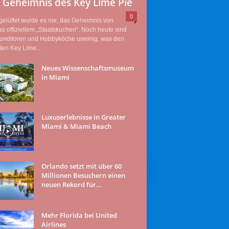
 Geheimnis des Key Lime Pie
0
elüftet wurde es nie, das Geheimnis von
as offiziellem „Staatskuchen“. Noch heute sind
Konditoren und Hobbyköche uneinig, was den
ten Key Lime...
Neues Wissenschaftsmuseum
in Miami
Luxuserlebnisse in Greater
Miami & Miami Beach
Orlando setzt mit über 60
Millionen Besuchern einen
neuen Rekord für...
Mehr Florida bei United
Airlines