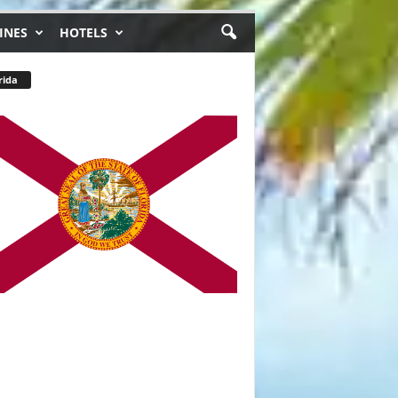
INES
HOTELS
rida