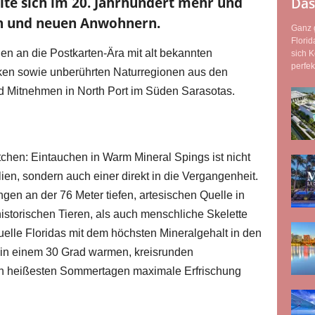
elte sich im 20. Jahrhundert mehr und
Das
en und neuen Anwohnern.
Ganz g
Florid
gen an die Postkarten-Ära mit alt bekannten
sich 
perfek
ken sowie unberührten Naturregionen aus den
 Mitnehmen in North Port im Süden Sarasotas.
chen: Eintauchen in Warm Mineral Spings ist nicht
ien, sondern auch einer direkt in die Vergangenheit.
en an der 76 Meter tiefen, artesischen Quelle in
istorischen Tieren, als auch menschliche Skelette
elle Floridas mit dem höchsten Mineralgehalt in den
 in einem 30 Grad warmen, kreisrunden
n heißesten Sommertagen maximale Erfrischung