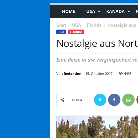
HOME
USA
KANADA
Start
USA
Florida
Nostalgie aus 
USA
FLORIDA
Nostalgie aus Nort
Eine Reise in die Vergangenheit v
Von
Redaktion
-
15. Oktober 2017
4493
Teilen