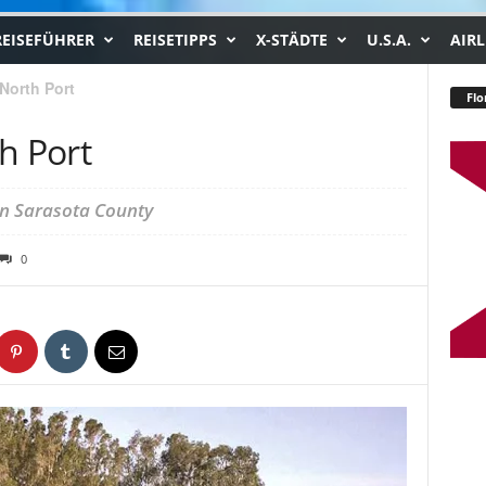
REISEFÜHRER
REISETIPPS
X-STÄDTE
U.S.A.
AIRL
North Port
Flo
h Port
on Sarasota County
0