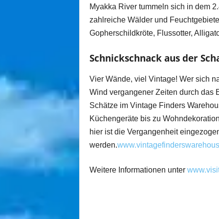
Myakka River tummeln sich in dem 2
zahlreiche Wälder und Feuchtgebiete
Gopherschildkröte, Flussotter, Alliga
Schnickschnack aus der Scha
Vier Wände, viel Vintage! Wer sich n
Wind vergangener Zeiten durch das Ei
Schätze im Vintage Finders Warehouse
Küchengeräte bis zu Wohndekoration,
hier ist die Vergangenheit eingezoge
werden.
www.vintagefinderswarehou
Weitere Informationen unter
www.visi