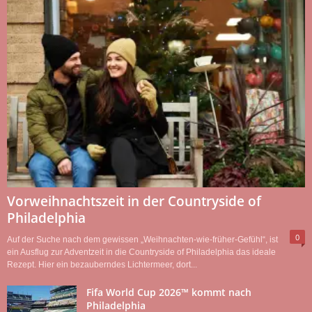
Vorweihnachtszeit in der Countryside of
Philadelphia
0
Auf der Suche nach dem gewissen „Weihnachten-wie-früher-Gefühl“, ist
ein Ausflug zur Adventzeit in die Countryside of Philadelphia das ideale
Rezept. Hier ein bezauberndes Lichtermeer, dort...
Fifa World Cup 2026™ kommt nach
Philadelphia