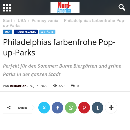
Start
USA
Pennsylvania
Philadelphias farbenfrohe Pop-
up-Parks
USA
PENNSYLVANIA
X-STÄDTE
Philadelphias farbenfrohe Pop-
up-Parks
Perfekt für den Sommer: Bunte Biergärten und grüne
Parks in der ganzen Stadt
Von
Redaktion
-
9. Juni 2022
3276
0
Teilen