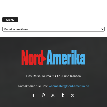
A
Archiv
r
c
h
i
v
Das Reise Journal für USA und Kanada
Kontaktieren Sie uns:
webmaster@nord-amerika.de