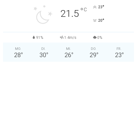
°
23
°
C
21.5
°
20
91%
1.4m/s
0%
MO.
DI.
MI.
DO.
FR.
28
°
30
°
26
°
29
°
23
°