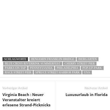
SCHLAGWORTE
BENJAMIN FRANKLIN BRIDGE
BIERGARTEN
BLUE CROSS RIVERRINK SUMMERFEST
CHERRY STREET PIER
PARKS ON TAP
PENNSYLVANIA
PHILADELPHIA
POP-UP-PARK
RACE STREET PIER
SPRUCE STREET HARBOR PARK
USA
Vorheriger Artikel
Nächster Artikel
Virginia Beach : Neuer
Luxusurlaub in Florida
Veranstalter kreiert
erlesene Strand-Picknicks