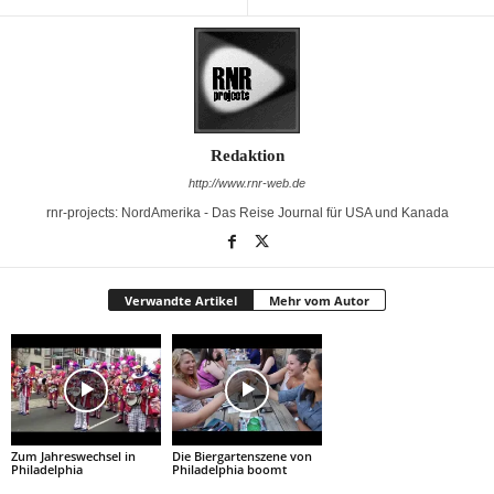
Redaktion
http://www.rnr-web.de
rnr-projects: NordAmerika - Das Reise Journal für USA und Kanada
Verwandte Artikel
Mehr vom Autor
Zum Jahreswechsel in
Die Biergartenszene von
Philadelphia
Philadelphia boomt