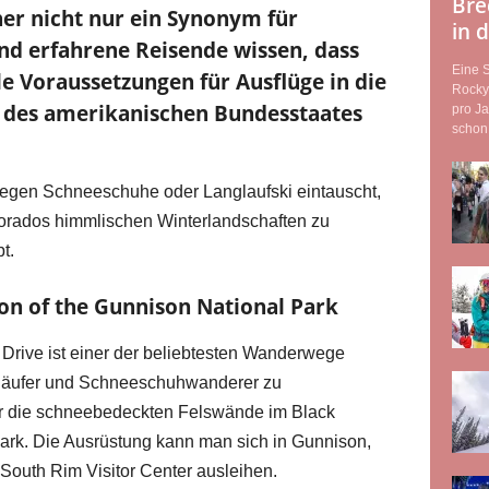
Bre
her nicht nur ein Synonym für
in 
nd erfahrene Reisende wissen, dass
Eine 
le Voraussetzungen für Ausflüge in die
Rocky
s des amerikanischen Bundesstaates
pro Ja
schon 
egen Schneeschuhe oder Langlaufski eintauscht,
olorados himmlischen Winterlandschaften zu
t.
on of the Gunnison National Park
Drive ist einer der beliebtesten Wanderwege
ngläufer und Schneeschuhwanderer zu
 die schneebedeckten Felswände im Black
ark. Die Ausrüstung kann man sich in Gunnison,
 South Rim Visitor Center ausleihen.