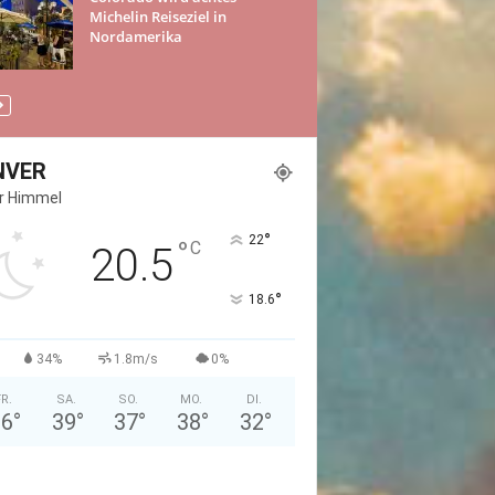
Michelin Reiseziel in
Nordamerika
NVER
er Himmel
°
22
°
C
20.5
°
18.6
34%
1.8m/s
0%
FR.
SA.
SO.
MO.
DI.
36
°
39
°
37
°
38
°
32
°