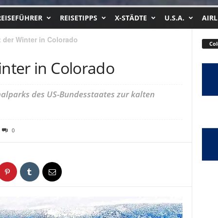
REISEFÜHRER
REISETIPPS
X-STÄDTE
U.S.A.
AIRL
 der Winter in Colorado
Co
inter in Colorado
onalparks des US-Bundesstaates zur kalten
0