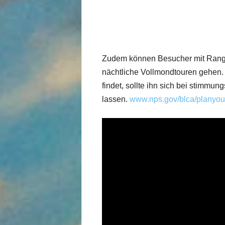
Zudem können Besucher mit Range
nächtliche Vollmondtouren gehen
findet, sollte ihn sich bei stimmu
lassen.
www.nps.gov/blca/planyourv