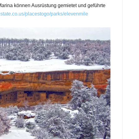
Marina können Ausrüstung gemietet und geführte
tate.co.us/placestogo/parks/elevenmile