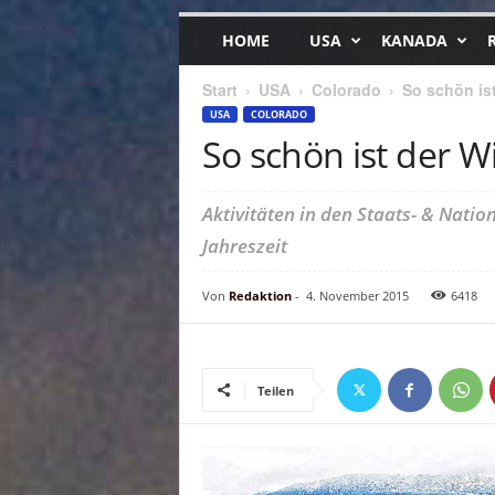
HOME
USA
KANADA
Start
USA
Colorado
So schön ist
USA
COLORADO
So schön ist der W
Aktivitäten in den Staats- & Nati
Jahreszeit
Von
Redaktion
-
4. November 2015
6418
Teilen