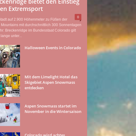
ckenridge bietet den Einstieg
den Extremsport
0
Stadt auf 2.900 Höhenmeter zu Füßen der
 Mountains mit durchschnittlich 300 Sonnentagen
hr: Breckenridge im Bundesstaat Colorado gilt
lange unter...
Halloween Events in Colorado
Mit dem Limelight Hotel das
Skigebiet Aspen Snowmass
entdecken
Aspen Snowmass startet im
November in die Wintersaison
Colorado wird achtes