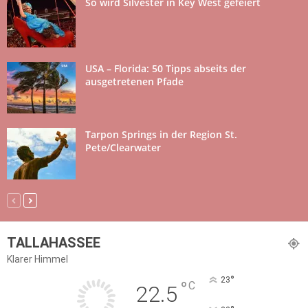
So wird Silvester in Key West gefeiert
USA – Florida: 50 Tipps abseits der
ausgetretenen Pfade
Tarpon Springs in der Region St.
Pete/Clearwater
TALLAHASSEE
Klarer Himmel
°
23
°
C
22.5