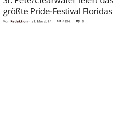
St. Pete/Clearwater feiert das
größte Pride-Festival Floridas
Von
Redaktion
-
21. Mai 2017
4194
0