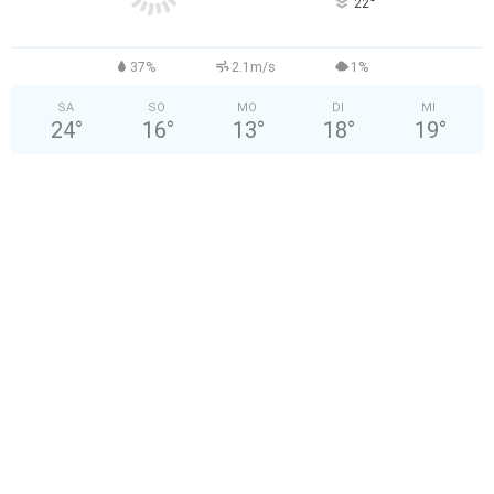
°
22
37%
2.1m/s
1%
SA
SO
MO
DI
MI
24
°
16
°
13
°
18
°
19
°