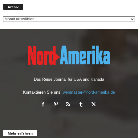
A
Archiv
r
c
h
i
v
Das Reise Journal für USA und Kanada
Kontaktieren Sie uns:
webmaster@nord-amerika.de
Mehr erfahren