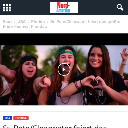
Start
USA
Florida
St. Pete/Clearwater feiert das größte
Pride-Festival Floridas
USA
FLORIDA