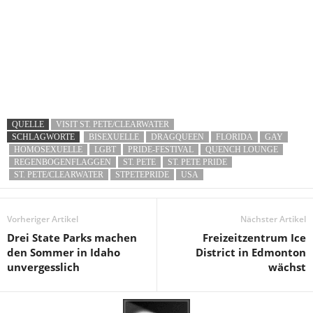
QUELLE
VISIT ST. PETE/CLEARWATER
SCHLAGWORTE
BISEXUELLE
DRAGQUEEN
FLORIDA
GAY
HOMOSEXUELLE
LGBT
PRIDE-FESTIVAL
QUENCH LOUNGE
REGENBOGENFLAGGEN
ST. PETE
ST. PETE PRIDE
ST. PETE/CLEARWATER
STPETEPRIDE
USA
Vorheriger Artikel
Nächster Artikel
Drei State Parks machen
Freizeitzentrum Ice
den Sommer in Idaho
District in Edmonton
unvergesslich
wächst