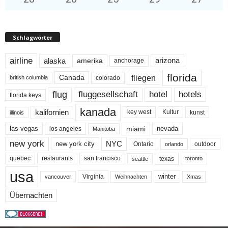
Schlagwörter
airline
alaska
arizona
amerika
anchorage
florida
fliegen
Canada
colorado
british columbia
flug
fluggesellschaft
hotel
hotels
florida keys
kanada
kalifornien
key west
Kultur
kunst
illinois
miami
nevada
las vegas
los angeles
Manitoba
new york
NYC
new york city
Ontario
outdoor
orlando
quebec
san francisco
texas
restaurants
toronto
seattle
usa
winter
Virginia
Weihnachten
Xmas
vancouver
Übernachten