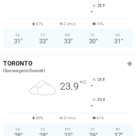
28.9
°
67%
2.2m/s
15%
SA.
SO.
MO.
DI.
MI.
31
°
33
°
33
°
30
°
31
°
TORONTO
Überwiegend Bewölkt
25.8
°
C
23.9
°
23.4
°
90%
3.1m/s
81%
SA.
SO.
MO.
DI.
MI.
28
°
28
°
25
°
29
°
27
°