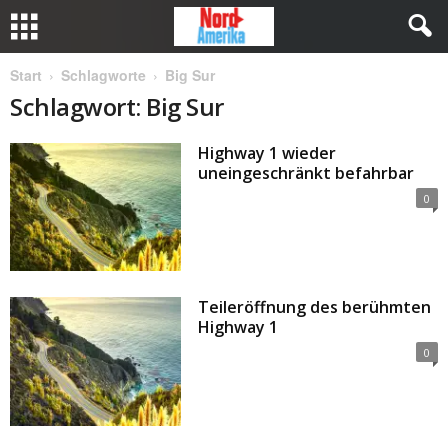
Start
Schlagworte
Big Sur
Schlagwort: Big Sur
Highway 1 wieder
uneingeschränkt befahrbar
0
Teileröffnung des berühmten
Highway 1
0